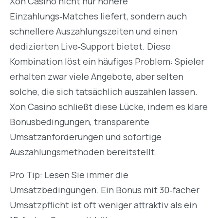
Xon Casino nicht nur höhere
Einzahlungs‑Matches liefert, sondern auch
schnellere Auszahlungszeiten und einen
dedizierten Live‑Support bietet. Diese
Kombination löst ein häufiges Problem: Spieler
erhalten zwar viele Angebote, aber selten
solche, die sich tatsächlich auszahlen lassen.
Xon Casino schließt diese Lücke, indem es klare
Bonusbedingungen, transparente
Umsatzanforderungen und sofortige
Auszahlungsmethoden bereitstellt.
Pro Tip: Lesen Sie immer die
Umsatzbedingungen. Ein Bonus mit 30‑facher
Umsatzpflicht ist oft weniger attraktiv als ein