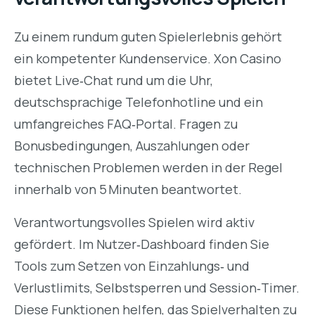
Zu einem rundum guten Spielerlebnis gehört
ein kompetenter Kundenservice. Xon Casino
bietet Live‑Chat rund um die Uhr,
deutschsprachige Telefonhotline und ein
umfangreiches FAQ‑Portal. Fragen zu
Bonusbedingungen, Auszahlungen oder
technischen Problemen werden in der Regel
innerhalb von 5 Minuten beantwortet.
Verantwortungsvolles Spielen wird aktiv
gefördert. Im Nutzer‑Dashboard finden Sie
Tools zum Setzen von Einzahlungs‑ und
Verlustlimits, Selbstsperren und Session‑Timer.
Diese Funktionen helfen, das Spielverhalten zu