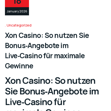
18
January 2026
Uncategorized
Xon Casino: So nutzen Sie
Bonus‑Angebote im
Live‑Casino für maximale
Gewinne
Xon Casino: So nutzen
Sie Bonus‑Angebote im
Live‑Casino für