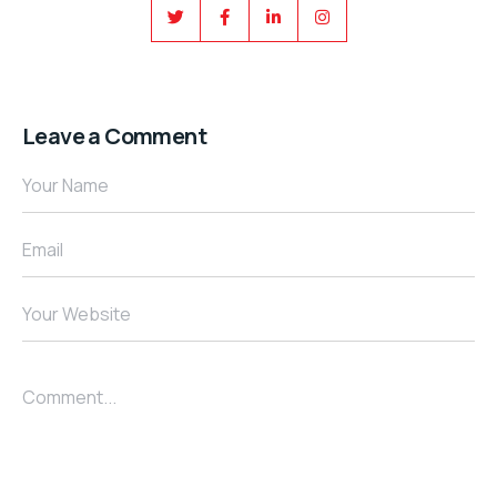
Leave a Comment
Your Name
Email
Your Website
Comment...