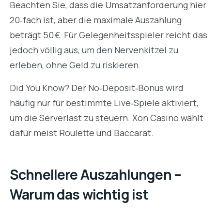
Beachten Sie, dass die Umsatzanforderung hier
20‑fach ist, aber die maximale Auszahlung
beträgt 50 €. Für Gelegenheitsspieler reicht das
jedoch völlig aus, um den Nervenkitzel zu
erleben, ohne Geld zu riskieren.
Did You Know? Der No‑Deposit‑Bonus wird
häufig nur für bestimmte Live‑Spiele aktiviert,
um die Serverlast zu steuern. Xon Casino wählt
dafür meist Roulette und Baccarat.
Schnellere Auszahlungen –
Warum das wichtig ist