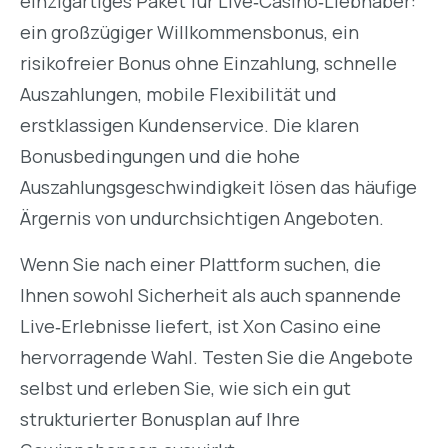
einzigartiges Paket für Live‑Casino‑Liebhaber:
ein großzügiger Willkommensbonus, ein
risikofreier Bonus ohne Einzahlung, schnelle
Auszahlungen, mobile Flexibilität und
erstklassigen Kundenservice. Die klaren
Bonusbedingungen und die hohe
Auszahlungsgeschwindigkeit lösen das häufige
Ärgernis von undurchsichtigen Angeboten.
Wenn Sie nach einer Plattform suchen, die
Ihnen sowohl Sicherheit als auch spannende
Live‑Erlebnisse liefert, ist Xon Casino eine
hervorragende Wahl. Testen Sie die Angebote
selbst und erleben Sie, wie sich ein gut
strukturierter Bonusplan auf Ihre