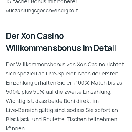
15‑facher Bonus mit höherer
Auszahlungsgeschwindigkeit.
Der Xon Casino
Willkommensbonus im Detail
Der Willkommensbonus von Xon Casino richtet
sich speziell an Live‑Spieler. Nach der ersten
Einzahlung erhalten Sie ein 100 % Match bis zu
500 €, plus 50 % auf die zweite Einzahlung.
Wichtig ist, dass beide Boni direkt im
Live‑Bereich gültig sind, sodass Sie sofort an
Blackjack‑ und Roulette‑Tischen teilnehmen
können.