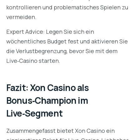
kontrollieren und problematisches Spielen zu
vermeiden.
Expert Advice: Legen Sie sich ein
wöchentliches Budget fest und aktivieren Sie
die Verlustbegrenzung, bevor Sie mit dem
Live‑Casino starten.
Fazit: Xon Casino als
Bonus‑Champion im
Live‑Segment
Zusammengefasst bietet Xon Casino ein