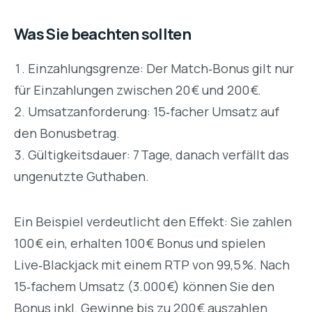
Was Sie beachten sollten
Einzahlungsgrenze: Der Match‑Bonus gilt nur
für Einzahlungen zwischen 20 € und 200 €.
Umsatzanforderung: 15‑facher Umsatz auf
den Bonusbetrag.
Gültigkeitsdauer: 7 Tage, danach verfällt das
ungenutzte Guthaben.
Ein Beispiel verdeutlicht den Effekt: Sie zahlen
100 € ein, erhalten 100 € Bonus und spielen
Live‑Blackjack mit einem RTP von 99,5 %. Nach
15‑fachem Umsatz (3.000 €) können Sie den
Bonus inkl. Gewinne bis zu 200 € auszahlen