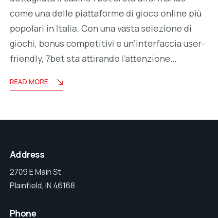
come una delle piattaforme di gioco online più
popolari in Italia. Con una vasta selezione di
giochi, bonus competitivi e un’interfaccia user-
friendly, 7bet sta attirando l’attenzione…
READ MORE
Address
2709 E Main St
Plainfield, IN 46168
Phone