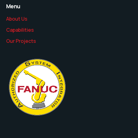
Menu
About Us
Capabilities
Our Projects