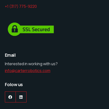
+1 (317) 775-9220
Email
Interested in working with us?
info@carterrobotics.com
Folow us
Facebook
LinkedIn