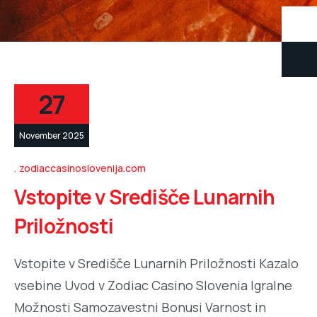
27
November 2025
zodiaccasinoslovenija.com
Vstopite v Središče Lunarnih
Priložnosti
Vstopite v Središče Lunarnih Priložnosti Kazalo
vsebine Uvod v Zodiac Casino Slovenia Igralne
Možnosti Samozavestni Bonusi Varnost in