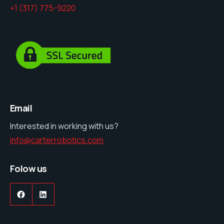
+1 (317) 775-9220
Email
Interested in working with us?
info@carterrobotics.com
Folow us
Facebook
LinkedIn