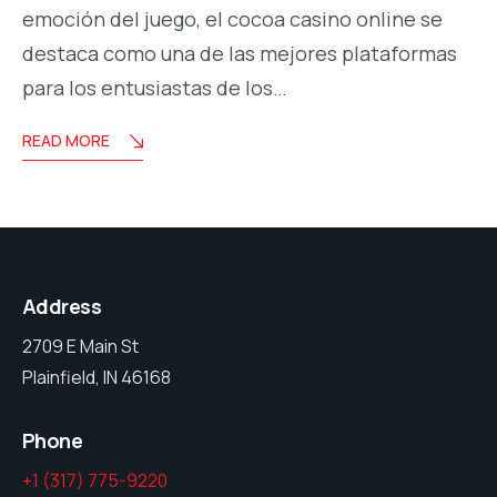
emoción del juego, el cocoa casino online se
destaca como una de las mejores plataformas
para los entusiastas de los…
READ MORE
Address
2709 E Main St
Plainfield, IN 46168
Phone
+1 (317) 775-9220