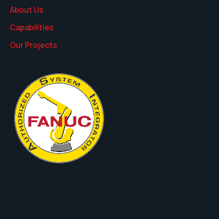
About Us
Capabilities
Our Projects