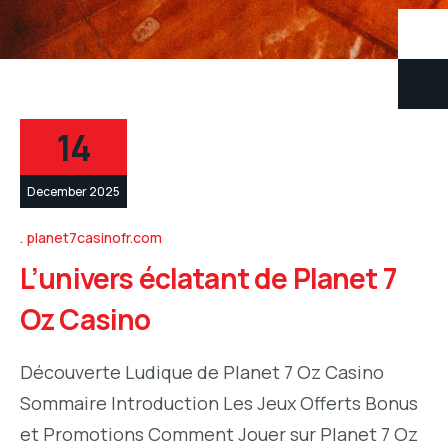
14
December 2025
planet7casinofr.com
L’univers éclatant de Planet 7
Oz Casino
Découverte Ludique de Planet 7 Oz Casino
Sommaire Introduction Les Jeux Offerts Bonus
et Promotions Comment Jouer sur Planet 7 Oz