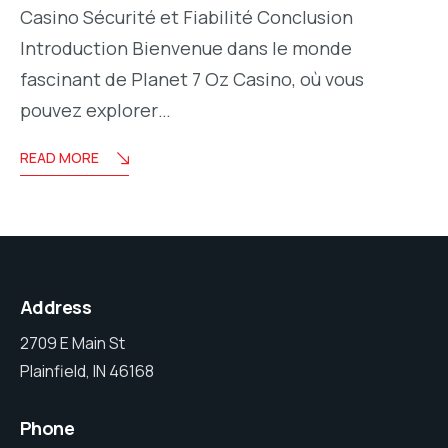
Casino Sécurité et Fiabilité Conclusion
Introduction Bienvenue dans le monde
fascinant de Planet 7 Oz Casino, où vous
pouvez explorer…
READ MORE
Address
2709 E Main St
Plainfield, IN 46168
Phone