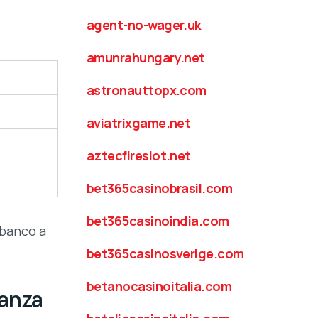
agent-no-wager.uk
amunrahungary.net
astronauttopx.com
aviatrixgame.net
aztecfireslot.net
bet365casinobrasil.com
bet365casinoindia.com
 banco a
bet365casinosverige.com
betanocasinoitalia.com
ianza