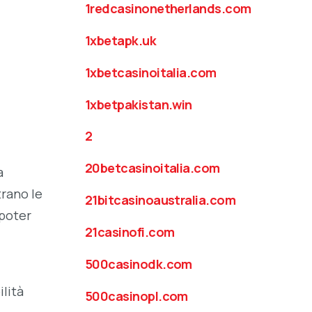
1redcasinonetherlands.com
1xbetapk.uk
1xbetcasinoitalia.com
1xbetpakistan.win
2
20betcasinoitalia.com
a
trano le
21bitcasinoaustralia.com
 poter
21casinofi.com
500casinodk.com
ilità
500casinopl.com