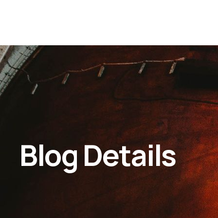
Blog Details