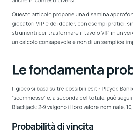
anche in contesti diversi.
Questo articolo propone una disamina approfond
giocatori VIP e dei dealer, con esempi pratici, sim
strumenti per trasformare il tavolo VIP in un vero
un calcolo consapevole e non di un semplice im
Le fondamenta proba
Il gioco si basa su tre possibili esiti: Player, B
“scommesse” e, a seconda del totale, può seguirne
Blackjack: 2‑9 valgono il loro valore nominale, 10,
Probabilità di vincita