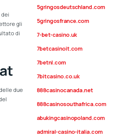
5gringosdeutschland.com
 dei
5gringosfrance.com
ettore gli
ultato di
7-bet-casino.uk
7betcasinoit.com
7betnl.com
at
7bitcasino.co.uk
 delle due
888casinocanada.net
del
888casinosouthafrica.com
abukingcasinopoland.com
admiral-casino-italia.com