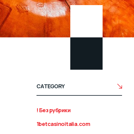
CATEGORY
! Без рубрики
1betcasinoitalia.com