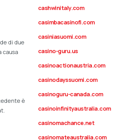
cashwinitaly.com
casimbacasinofi.com
casiniasuomi.com
ede di due
casino-guru.us
a causa
casinoactionaustria.com
casinodayssuomi.com
casinoguru-canada.com
ecedente è
casinoinfinityaustralia.com
t.
casinomachance.net
casinomateaustralia.com