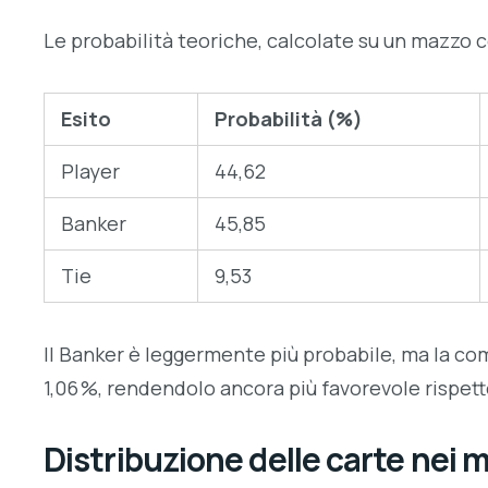
Le probabilità teoriche, calcolate su un mazzo 
Esito
Probabilità (%)
Player
44,62
Banker
45,85
Tie
9,53
Il Banker è leggermente più probabile, ma la com
1,06 %, rendendolo ancora più favorevole rispetto
Distribuzione delle carte nei m