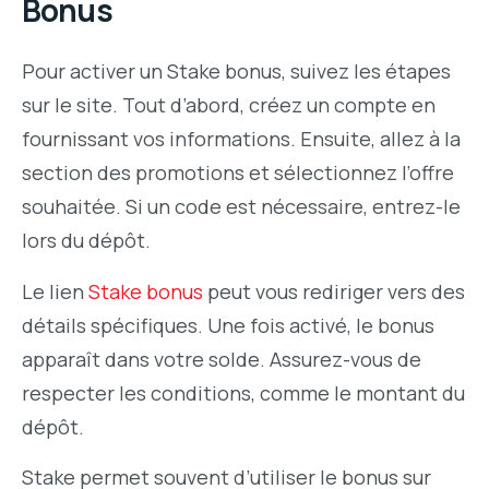
Bonus
Pour activer un Stake bonus, suivez les étapes
sur le site. Tout d’abord, créez un compte en
fournissant vos informations. Ensuite, allez à la
section des promotions et sélectionnez l’offre
souhaitée. Si un code est nécessaire, entrez-le
lors du dépôt.
Le lien
Stake bonus
peut vous rediriger vers des
détails spécifiques. Une fois activé, le bonus
apparaît dans votre solde. Assurez-vous de
respecter les conditions, comme le montant du
dépôt.
Stake permet souvent d’utiliser le bonus sur