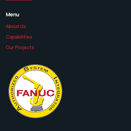
Menu
About Us
Capabilities
Our Projects