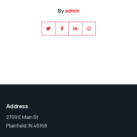
By
admin
Address
2709 E Main St
Plainfield, IN 46168