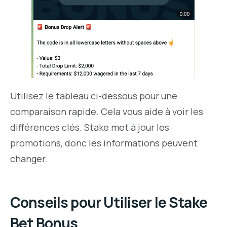
Utilisez le tableau ci-dessous pour une
comparaison rapide. Cela vous aide à voir les
différences clés. Stake met à jour les
promotions, donc les informations peuvent
changer.
Conseils pour Utiliser le Stake
Bet Bonus