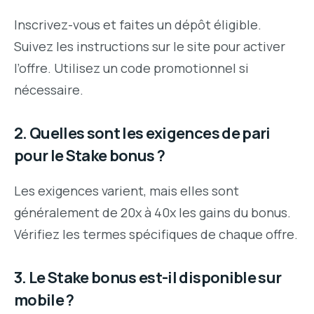
Inscrivez-vous et faites un dépôt éligible.
Suivez les instructions sur le site pour activer
l’offre. Utilisez un code promotionnel si
nécessaire.
2. Quelles sont les exigences de pari
pour le Stake bonus ?
Les exigences varient, mais elles sont
généralement de 20x à 40x les gains du bonus.
Vérifiez les termes spécifiques de chaque offre.
3. Le Stake bonus est-il disponible sur
mobile ?