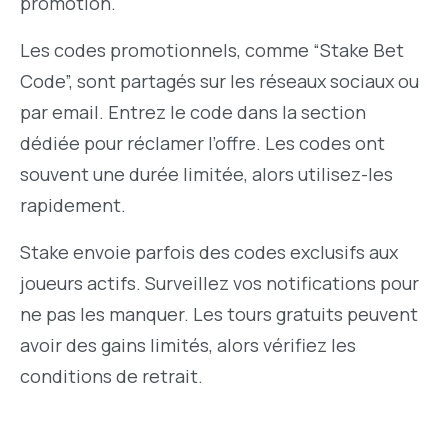
promotion.
Les codes promotionnels, comme “Stake Bet
Code”, sont partagés sur les réseaux sociaux ou
par email. Entrez le code dans la section
dédiée pour réclamer l’offre. Les codes ont
souvent une durée limitée, alors utilisez-les
rapidement.
Stake envoie parfois des codes exclusifs aux
joueurs actifs. Surveillez vos notifications pour
ne pas les manquer. Les tours gratuits peuvent
avoir des gains limités, alors vérifiez les
conditions de retrait.