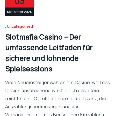
03
September 2025
Uncategorized
Slotmafia Casino – Der
umfassende Leitfaden für
sichere und lohnende
Spielsessions
Viele Neueinsteiger wählen ein Casino, weil das
Design ansprechend wirkt. Doch das allein
reicht nicht. Oft übersehen sie die Lizenz, die
Auszahlungsbedingungen und das
Vorhandensein eines Bonus ohne Einzahlung.