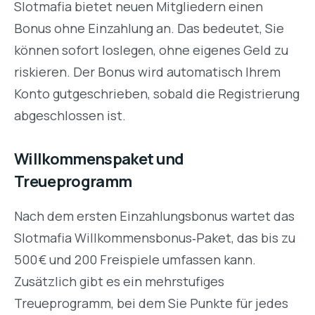
Slotmafia bietet neuen Mitgliedern einen
Bonus ohne Einzahlung an. Das bedeutet, Sie
können sofort loslegen, ohne eigenes Geld zu
riskieren. Der Bonus wird automatisch Ihrem
Konto gutgeschrieben, sobald die Registrierung
abgeschlossen ist.
Willkommenspaket und
Treueprogramm
Nach dem ersten Einzahlungsbonus wartet das
Slotmafia Willkommensbonus‑Paket, das bis zu
500 € und 200 Freispiele umfassen kann.
Zusätzlich gibt es ein mehrstufiges
Treueprogramm, bei dem Sie Punkte für jedes