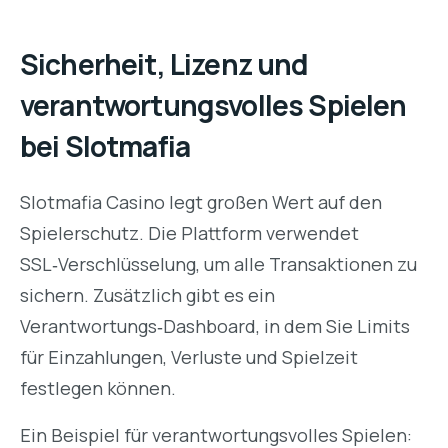
Sicherheit, Lizenz und
verantwortungsvolles Spielen
bei Slotmafia
Slotmafia Casino legt großen Wert auf den
Spielerschutz. Die Plattform verwendet
SSL‑Verschlüsselung, um alle Transaktionen zu
sichern. Zusätzlich gibt es ein
Verantwortungs‑Dashboard, in dem Sie Limits
für Einzahlungen, Verluste und Spielzeit
festlegen können.
Ein Beispiel für verantwortungsvolles Spielen: