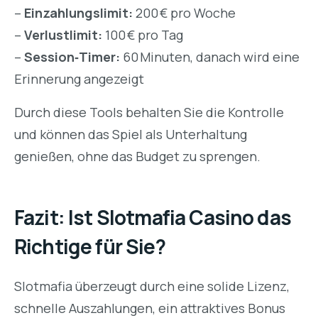
–
Einzahlungslimit:
200 € pro Woche
–
Verlustlimit:
100 € pro Tag
–
Session‑Timer:
60 Minuten, danach wird eine
Erinnerung angezeigt
Durch diese Tools behalten Sie die Kontrolle
und können das Spiel als Unterhaltung
genießen, ohne das Budget zu sprengen.
Fazit: Ist Slotmafia Casino das
Richtige für Sie?
Slotmafia überzeugt durch eine solide Lizenz,
schnelle Auszahlungen, ein attraktives Bonus