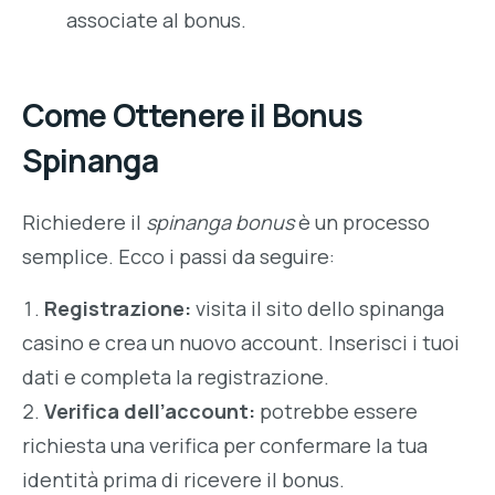
associate al bonus.
Come Ottenere il Bonus
Spinanga
Richiedere il
spinanga bonus
è un processo
semplice. Ecco i passi da seguire:
Registrazione:
visita il sito dello spinanga
casino e crea un nuovo account. Inserisci i tuoi
dati e completa la registrazione.
Verifica dell’account:
potrebbe essere
richiesta una verifica per confermare la tua
identità prima di ricevere il bonus.