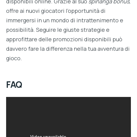
disponibili online. Grazie al suo
spinanga bonus
,
offre ai nuovi giocatori l’opportunità di
immergersi in un mondo di intrattenimento e
possibilità. Seguire le giuste strategie e
approfittare delle promozioni disponibili può
davvero fare la differenza nella tua avventura di
gioco.
FAQ