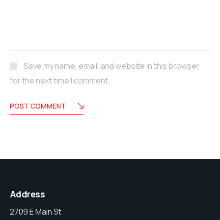
Save my name, email, and website in this browser
for the next time I comment.
POST COMMENT
Address
2709 E Main St