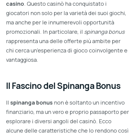
casino
. Questo casinò ha conquistato i
giocatori non solo per la varietà dei suoi giochi,
ma anche per le innumerevoli opportunità
promozionali. In particolare, il
spinanga bonus
rappresenta una delle offerte più ambite per
chi cerca un’esperienza di gioco coinvolgente e
vantaggiosa.
Il Fascino del Spinanga Bonus
Il
spinanga bonus
non è soltanto un incentivo
finanziario, ma un vero e proprio passaporto per
esplorare i diversi angoli del casinò. Ecco
alcune delle caratteristiche che lo rendono così