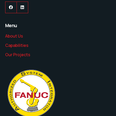
Facebook
LinkedIn
Menu
About Us
Capabilities
Our Projects