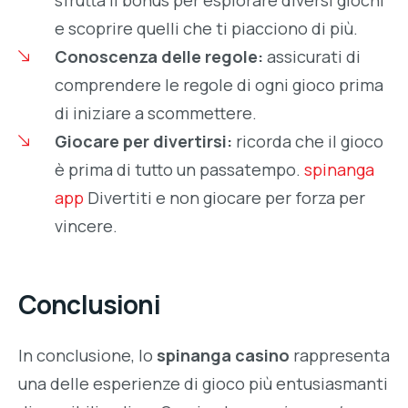
e scoprire quelli che ti piacciono di più.
Conoscenza delle regole:
assicurati di
comprendere le regole di ogni gioco prima
di iniziare a scommettere.
Giocare per divertirsi:
ricorda che il gioco
è prima di tutto un passatempo.
spinanga
app
Divertiti e non giocare per forza per
vincere.
Conclusioni
In conclusione, lo
spinanga casino
rappresenta
una delle esperienze di gioco più entusiasmanti