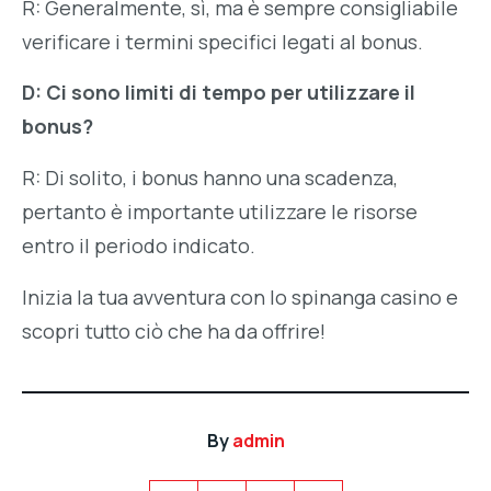
R: Generalmente, sì, ma è sempre consigliabile
verificare i termini specifici legati al bonus.
D: Ci sono limiti di tempo per utilizzare il
bonus?
R: Di solito, i bonus hanno una scadenza,
pertanto è importante utilizzare le risorse
entro il periodo indicato.
Inizia la tua avventura con lo spinanga casino e
scopri tutto ciò che ha da offrire!
By
admin