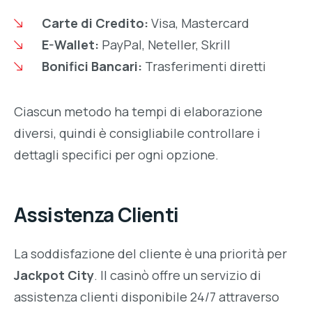
Carte di Credito:
Visa, Mastercard
E-Wallet:
PayPal, Neteller, Skrill
Bonifici Bancari:
Trasferimenti diretti
Ciascun metodo ha tempi di elaborazione
diversi, quindi è consigliabile controllare i
dettagli specifici per ogni opzione.
Assistenza Clienti
La soddisfazione del cliente è una priorità per
Jackpot City
. Il casinò offre un servizio di
assistenza clienti disponibile 24/7 attraverso