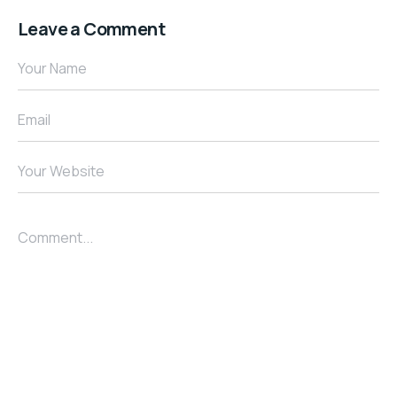
Leave a Comment
Your Name
Email
Your Website
Comment...