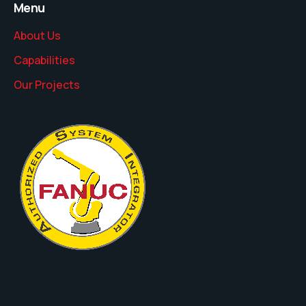
Menu
About Us
Capabilities
Our Projects