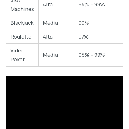
Alta
94% – 98%
Machines
Blackjack
Media
99%
Roulette
Alta
97%
Video
Media
95% – 99%
Poker