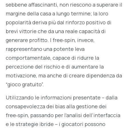
sebbene affascinanti, non riescono a superare il
margine della casa a lungo termine; la loro
popolarità deriva più dal rinforzo positivo di
brevi vittorie che da una reale capacità di
generare profitto. I free‑spin, invece,
rappresentano una potente leva
comportamentale, capace di ridurre la
percezione del rischio e di aumentare la
motivazione, ma anche di creare dipendenza da
“gioco gratuito”.
Utilizzando le informazioni presentate – dalla
consapevolezza dei bias alla gestione dei
free‑spin, passando per l’analisi dell’interfaccia
e le strategie ibride – i giocatori possono