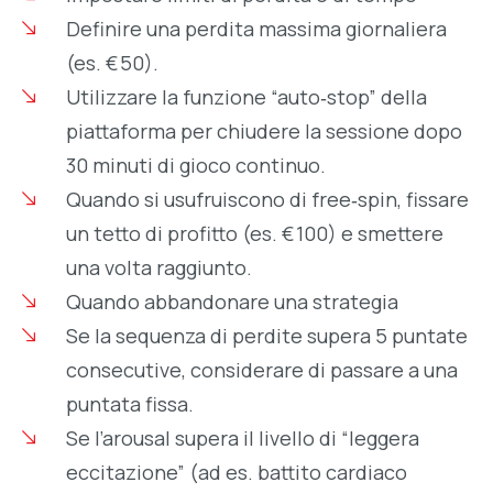
Definire una perdita massima giornaliera
(es. € 50).
Utilizzare la funzione “auto‑stop” della
piattaforma per chiudere la sessione dopo
30 minuti di gioco continuo.
Quando si usufruiscono di free‑spin, fissare
un tetto di profitto (es. € 100) e smettere
una volta raggiunto.
Quando abbandonare una strategia
Se la sequenza di perdite supera 5 puntate
consecutive, considerare di passare a una
puntata fissa.
Se l’arousal supera il livello di “leggera
eccitazione” (ad es. battito cardiaco