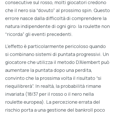
consecutive sul rosso, molti giocatori credono
che il nero sia “dovuto” al prossimo spin. Questo
errore nasce dalla difficoltà di comprendere la
natura indipendente di ogni giro: la roulette non
“ricorda” gli eventi precedenti.
L’effetto è particolarmente pericoloso quando
si combinano sistemi di puntata progressivi. Un
giocatore che utilizza il metodo D’Alembert può
aumentare la puntata dopo una perdita,
convinto che la prossima volta il risultato “si
riequilibrerà”. In realtà, la probabilità rimane
invariata (18/37 per il rosso o il nero nella
roulette europea). La percezione errata del
rischio porta a una gestione del bankroll poco