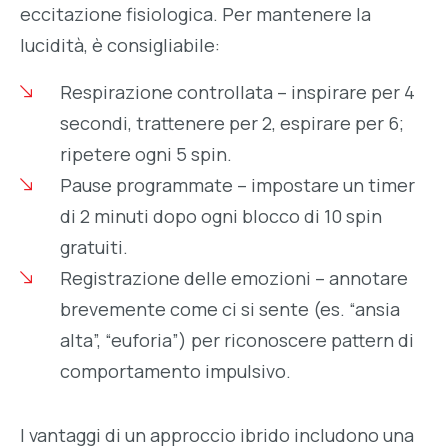
eccitazione fisiologica. Per mantenere la
lucidità, è consigliabile:
Respirazione controllata – inspirare per 4
secondi, trattenere per 2, espirare per 6;
ripetere ogni 5 spin.
Pause programmate – impostare un timer
di 2 minuti dopo ogni blocco di 10 spin
gratuiti.
Registrazione delle emozioni – annotare
brevemente come ci si sente (es. “ansia
alta”, “euforia”) per riconoscere pattern di
comportamento impulsivo.
I vantaggi di un approccio ibrido includono una