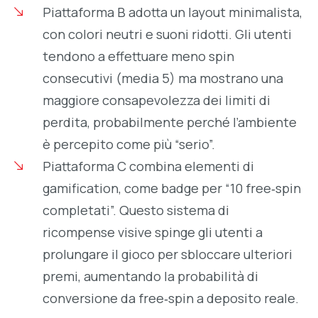
Piattaforma B adotta un layout minimalista,
con colori neutri e suoni ridotti. Gli utenti
tendono a effettuare meno spin
consecutivi (media 5) ma mostrano una
maggiore consapevolezza dei limiti di
perdita, probabilmente perché l’ambiente
è percepito come più “serio”.
Piattaforma C combina elementi di
gamification, come badge per “10 free‑spin
completati”. Questo sistema di
ricompense visive spinge gli utenti a
prolungare il gioco per sbloccare ulteriori
premi, aumentando la probabilità di
conversione da free‑spin a deposito reale.