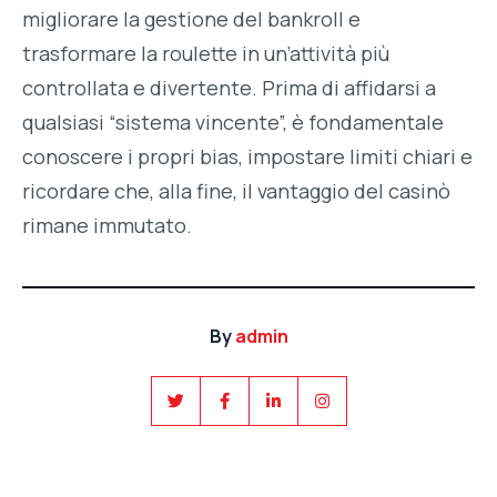
migliorare la gestione del bankroll e
trasformare la roulette in un’attività più
controllata e divertente. Prima di affidarsi a
qualsiasi “sistema vincente”, è fondamentale
conoscere i propri bias, impostare limiti chiari e
ricordare che, alla fine, il vantaggio del casinò
rimane immutato.
By
admin