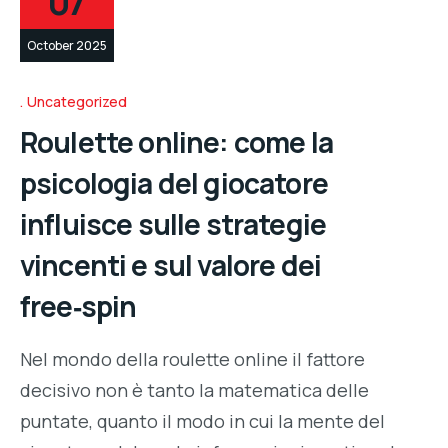
07
October 2025
Uncategorized
Roulette online: come la
psicologia del giocatore
influisce sulle strategie
vincenti e sul valore dei
free‑spin
Nel mondo della roulette online il fattore
decisivo non è tanto la matematica delle
puntate, quanto il modo in cui la mente del