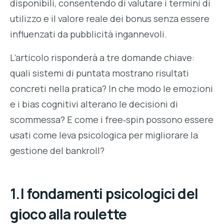
disponibili, consentendo di valutare i termini di
utilizzo e il valore reale dei bonus senza essere
influenzati da pubblicità ingannevoli.
L’articolo risponderà a tre domande chiave:
quali sistemi di puntata mostrano risultati
concreti nella pratica? In che modo le emozioni
e i bias cognitivi alterano le decisioni di
scommessa? E come i free‑spin possono essere
usati come leva psicologica per migliorare la
gestione del bankroll?
1. I fondamenti psicologici del
gioco alla roulette