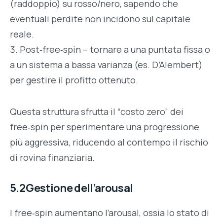
(raddoppio) su rosso/nero, sapendo che
eventuali perdite non incidono sul capitale
reale.
Post‑free‑spin – tornare a una puntata fissa o
a un sistema a bassa varianza (es. D’Alembert)
per gestire il profitto ottenuto.
Questa struttura sfrutta il “costo zero” dei
free‑spin per sperimentare una progressione
più aggressiva, riducendo al contempo il rischio
di rovina finanziaria.
5.2 Gestione dell’arousal
I free‑spin aumentano l’arousal, ossia lo stato di