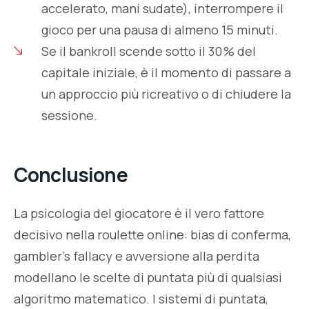
accelerato, mani sudate), interrompere il
gioco per una pausa di almeno 15 minuti.
Se il bankroll scende sotto il 30 % del
capitale iniziale, è il momento di passare a
un approccio più ricreativo o di chiudere la
sessione.
Conclusione
La psicologia del giocatore è il vero fattore
decisivo nella roulette online: bias di conferma,
gambler’s fallacy e avversione alla perdita
modellano le scelte di puntata più di qualsiasi
algoritmo matematico. I sistemi di puntata,