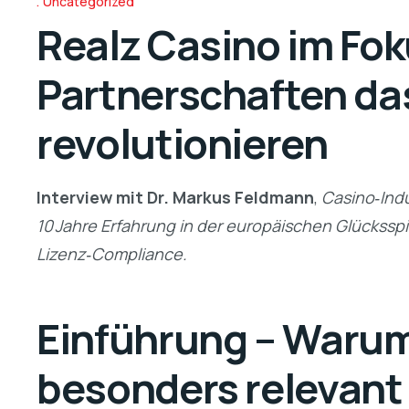
Uncategorized
Realz Casino im Fo
Partnerschaften da
revolutionieren
Interview mit Dr. Markus Feldmann
,
Casino‑Indu
10 Jahre Erfahrung in der europäischen Glücksspi
Lizenz‑Compliance.
Einführung – Warum
besonders relevant 