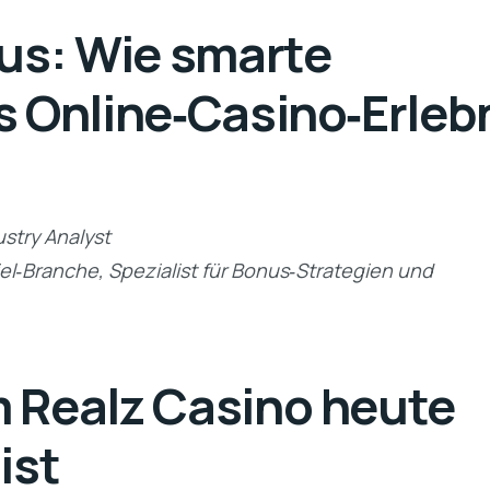
kus: Wie smarte
s Online‑Casino‑Erleb
stry Analyst
el‑Branche, Spezialist für Bonus‑Strategien und
 Realz Casino heute
ist