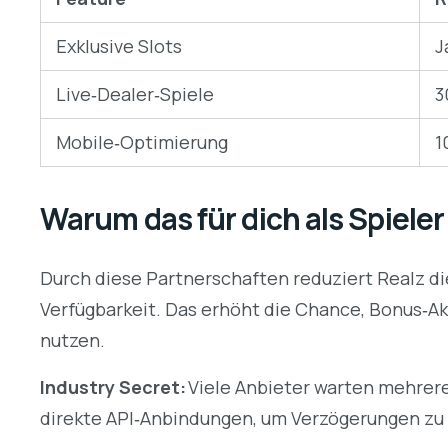
Exklusive Slots
J
Live‑Dealer‑Spiele
3
Mobile‑Optimierung
1
Warum das für dich als Spieler 
Durch diese Partnerschaften reduziert Realz di
Verfügbarkeit. Das erhöht die Chance, Bonus‑A
nutzen.
Industry Secret:
Viele Anbieter warten mehrere
direkte API‑Anbindungen, um Verzögerungen zu