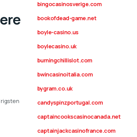
bingocasinosverige.com
vere
bookofdead-game.net
boyle-casino.us
boylecasino.uk
burningchillislot.com
bwincasinoitalia.com
bygram.co.uk
drigsten
candyspinzportugal.com
captaincookscasinocanada.net
captainjackcasinofrance.com