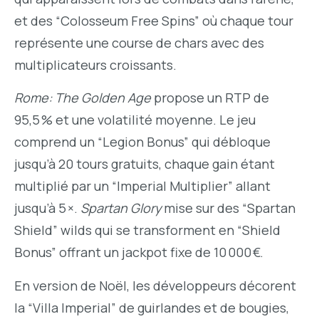
et des “Colosseum Free Spins” où chaque tour
représente une course de chars avec des
multiplicateurs croissants.
Rome: The Golden Age
propose un RTP de
95,5 % et une volatilité moyenne. Le jeu
comprend un “Legion Bonus” qui débloque
jusqu’à 20 tours gratuits, chaque gain étant
multiplié par un “Imperial Multiplier” allant
jusqu’à 5 ×.
Spartan Glory
mise sur des “Spartan
Shield” wilds qui se transforment en “Shield
Bonus” offrant un jackpot fixe de 10 000 €.
En version de Noël, les développeurs décorent
la “Villa Imperial” de guirlandes et de bougies,