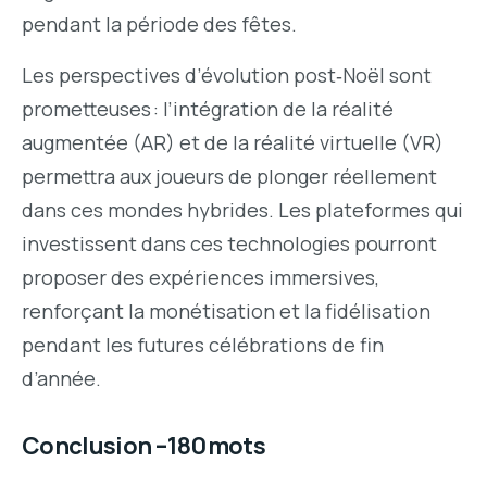
pendant la période des fêtes.
Les perspectives d’évolution post‑Noël sont
prometteuses : l’intégration de la réalité
augmentée (AR) et de la réalité virtuelle (VR)
permettra aux joueurs de plonger réellement
dans ces mondes hybrides. Les plateformes qui
investissent dans ces technologies pourront
proposer des expériences immersives,
renforçant la monétisation et la fidélisation
pendant les futures célébrations de fin
d’année.
Conclusion – 180 mots