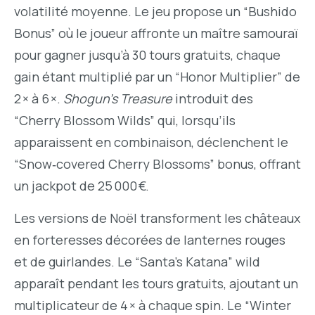
volatilité moyenne. Le jeu propose un “Bushido
Bonus” où le joueur affronte un maître samouraï
pour gagner jusqu’à 30 tours gratuits, chaque
gain étant multiplié par un “Honor Multiplier” de
2 × à 6 ×.
Shogun’s Treasure
introduit des
“Cherry Blossom Wilds” qui, lorsqu’ils
apparaissent en combinaison, déclenchent le
“Snow‑covered Cherry Blossoms” bonus, offrant
un jackpot de 25 000 €.
Les versions de Noël transforment les châteaux
en forteresses décorées de lanternes rouges
et de guirlandes. Le “Santa’s Katana” wild
apparaît pendant les tours gratuits, ajoutant un
multiplicateur de 4 × à chaque spin. Le “Winter