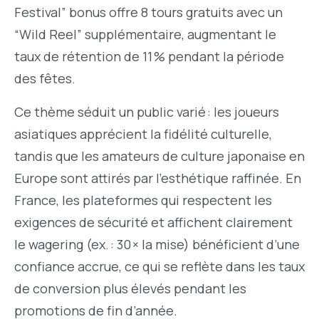
Festival” bonus offre 8 tours gratuits avec un
“Wild Reel” supplémentaire, augmentant le
taux de rétention de 11 % pendant la période
des fêtes.
Ce thème séduit un public varié : les joueurs
asiatiques apprécient la fidélité culturelle,
tandis que les amateurs de culture japonaise en
Europe sont attirés par l’esthétique raffinée. En
France, les plateformes qui respectent les
exigences de sécurité et affichent clairement
le wagering (ex. : 30 × la mise) bénéficient d’une
confiance accrue, ce qui se reflète dans les taux
de conversion plus élevés pendant les
promotions de fin d’année.