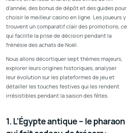
d’année, des bonus de dépôt et des guides pour
choisir le meilleur casino en ligne. Les joueurs y
trouvent un comparatif clair des promotions, ce
qui facilite la prise de décision pendant la
frénésie des achats de Noël.
Nous allons décortiquer sept thèmes majeurs,
explorer leurs origines historiques, analyser
leur évolution sur les plateformes de jeu et
détailler les touches festives qui les rendent
irrésistibles pendant la saison des fêtes.
1. L’Égypte antique – le pharaon