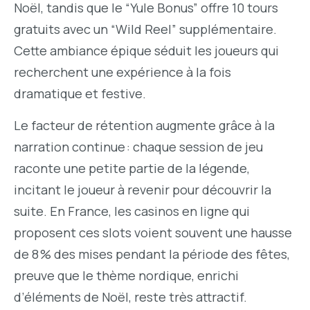
Noël, tandis que le “Yule Bonus” offre 10 tours
gratuits avec un “Wild Reel” supplémentaire.
Cette ambiance épique séduit les joueurs qui
recherchent une expérience à la fois
dramatique et festive.
Le facteur de rétention augmente grâce à la
narration continue : chaque session de jeu
raconte une petite partie de la légende,
incitant le joueur à revenir pour découvrir la
suite. En France, les casinos en ligne qui
proposent ces slots voient souvent une hausse
de 8 % des mises pendant la période des fêtes,
preuve que le thème nordique, enrichi
d’éléments de Noël, reste très attractif.