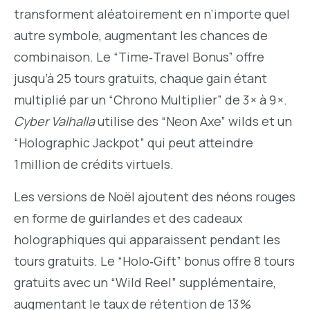
transforment aléatoirement en n’importe quel
autre symbole, augmentant les chances de
combinaison. Le “Time‑Travel Bonus” offre
jusqu’à 25 tours gratuits, chaque gain étant
multiplié par un “Chrono Multiplier” de 3 × à 9 ×.
Cyber Valhalla
utilise des “Neon Axe” wilds et un
“Holographic Jackpot” qui peut atteindre
1 million de crédits virtuels.
Les versions de Noël ajoutent des néons rouges
en forme de guirlandes et des cadeaux
holographiques qui apparaissent pendant les
tours gratuits. Le “Holo‑Gift” bonus offre 8 tours
gratuits avec un “Wild Reel” supplémentaire,
augmentant le taux de rétention de 13 %