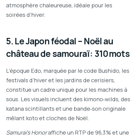
atmosphère chaleureuse, idéale pour les
soirées d’hiver.
5. Le Japon féodal – Noël au
château de samouraï : 310 mots
L’époque Edo, marquée par le code Bushido, les
festivals d’hiver et les jardins de cerisiers,
constitue un cadre unique pour les machines à
sous. Les visuels incluent des kimono‑wilds, des
katana scintillants et une bande‑son originale
mêlant koto et cloches de Noël.
Samurai’s Honor
affiche un RTP de 96,3 % et une