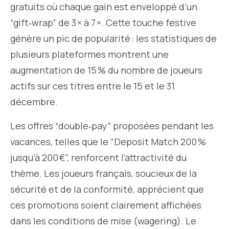
gratuits où chaque gain est enveloppé d’un
“gift‑wrap” de 3 × à 7 ×. Cette touche festive
génère un pic de popularité : les statistiques de
plusieurs plateformes montrent une
augmentation de 15 % du nombre de joueurs
actifs sur ces titres entre le 15 et le 31
décembre.
Les offres “double‑pay” proposées pendant les
vacances, telles que le “Deposit Match 200 %
jusqu’à 200 €”, renforcent l’attractivité du
thème. Les joueurs français, soucieux de la
sécurité et de la conformité, apprécient que
ces promotions soient clairement affichées
dans les conditions de mise (wagering). Le