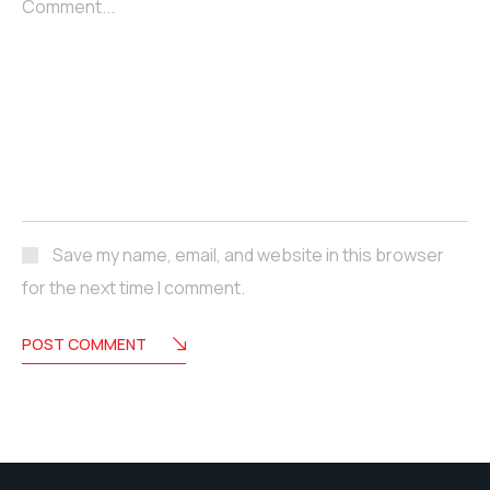
Comment...
Save my name, email, and website in this browser
for the next time I comment.
POST COMMENT