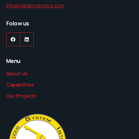
info@carterrobotics.com
Folow us
Facebook
LinkedIn
Menu
About Us
Capabilities
Our Projects