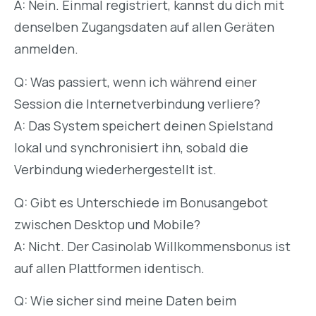
A: Nein. Einmal registriert, kannst du dich mit
denselben Zugangsdaten auf allen Geräten
anmelden.
Q: Was passiert, wenn ich während einer
Session die Internetverbindung verliere?
A: Das System speichert deinen Spielstand
lokal und synchronisiert ihn, sobald die
Verbindung wiederhergestellt ist.
Q: Gibt es Unterschiede im Bonusangebot
zwischen Desktop und Mobile?
A: Nicht. Der Casinolab Willkommensbonus ist
auf allen Plattformen identisch.
Q: Wie sicher sind meine Daten beim