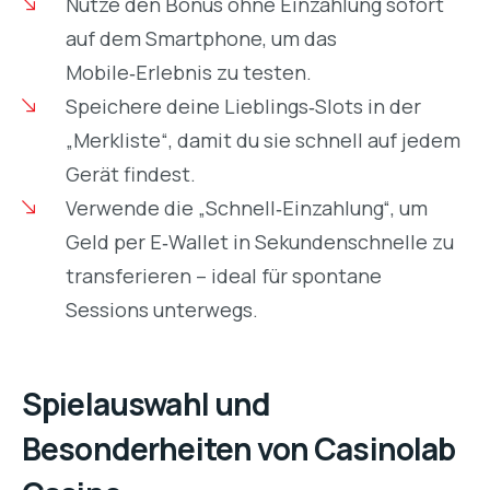
Nutze den Bonus ohne Einzahlung sofort
auf dem Smartphone, um das
Mobile‑Erlebnis zu testen.
Speichere deine Lieblings‑Slots in der
„Merkliste“, damit du sie schnell auf jedem
Gerät findest.
Verwende die „Schnell‑Einzahlung“, um
Geld per E‑Wallet in Sekundenschnelle zu
transferieren – ideal für spontane
Sessions unterwegs.
Spielauswahl und
Besonderheiten von Casinolab