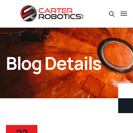
Blog Details