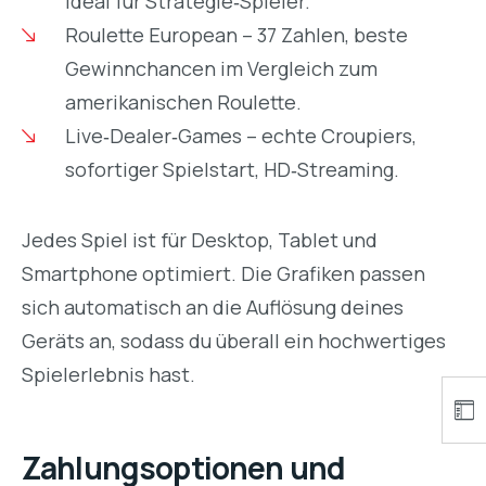
ideal für Strategie‑Spieler.
Roulette European – 37 Zahlen, beste
Gewinnchancen im Vergleich zum
amerikanischen Roulette.
Live‑Dealer‑Games – echte Croupiers,
sofortiger Spielstart, HD‑Streaming.
Jedes Spiel ist für Desktop, Tablet und
Smartphone optimiert. Die Grafiken passen
sich automatisch an die Auflösung deines
Geräts an, sodass du überall ein hochwertiges
Spielerlebnis hast.
Zahlungsoptionen und