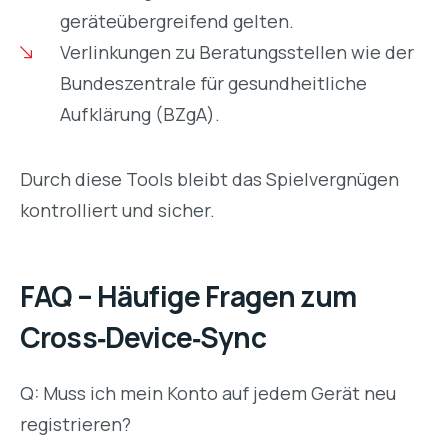
geräteübergreifend gelten.
Verlinkungen zu Beratungsstellen wie der
Bundeszentrale für gesundheitliche
Aufklärung (BZgA).
Durch diese Tools bleibt das Spielvergnügen
kontrolliert und sicher.
FAQ – Häufige Fragen zum
Cross‑Device‑Sync
Q: Muss ich mein Konto auf jedem Gerät neu
registrieren?