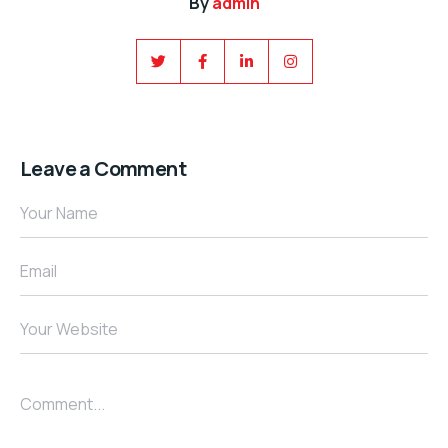
By
admin
Leave a Comment
Your Name
Email
Your Website
Comment...