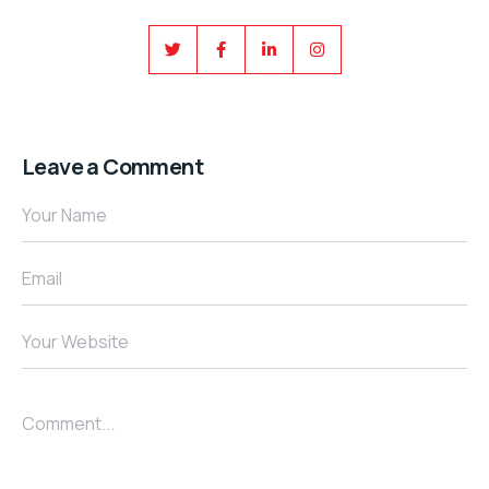
Leave a Comment
Your Name
Email
Your Website
Comment...