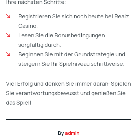
Ihre nächsten Schritte:
Registrieren Sie sich noch heute bei Realz
Casino.
Lesen Sie die Bonusbedingungen
sorgfältig durch.
Beginnen Sie mit der Grundstrategie und
steigern Sie Ihr Spielniveau schrittweise.
Viel Erfolg und denken Sie immer daran: Spielen
Sie verantwortungsbewusst und genießen Sie
das Spiel!
By
admin