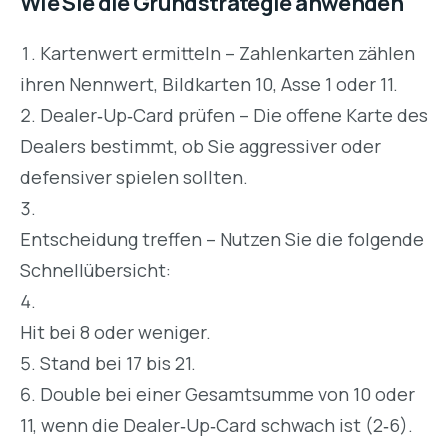
Wie Sie die Grundstrategie anwenden
Kartenwert ermitteln – Zahlenkarten zählen
ihren Nennwert, Bildkarten 10, Asse 1 oder 11.
Dealer‑Up‑Card prüfen – Die offene Karte des
Dealers bestimmt, ob Sie aggressiver oder
defensiver spielen sollten.
Entscheidung treffen – Nutzen Sie die folgende
Schnellübersicht:
Hit bei 8 oder weniger.
Stand bei 17 bis 21.
Double bei einer Gesamtsumme von 10 oder
11, wenn die Dealer‑Up‑Card schwach ist (2‑6).