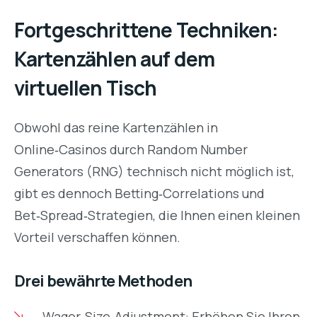
Fortgeschrittene Techniken:
Kartenzählen auf dem
virtuellen Tisch
Obwohl das reine Kartenzählen in
Online‑Casinos durch Random Number
Generators (RNG) technisch nicht möglich ist,
gibt es dennoch Betting‑Correlations und
Bet‑Spread‑Strategien, die Ihnen einen kleinen
Vorteil verschaffen können.
Drei bewährte Methoden
Wager‑Size‑Adjustment: Erhöhen Sie Ihren