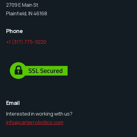
2709 E Main St
Plainfield, IN 46168
Phone
+1 (317) 775-9220
Email
Interested in working with us?
info@carterrobotics.com