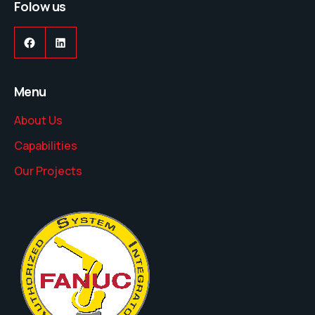
Folow us
Facebook
LinkedIn
Menu
About Us
Capabilities
Our Projects