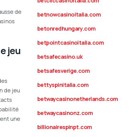
betcliccasinoitalia.com
hausse de
betnowcasinoitalia.com
asinos
betonredhungary.com
betpointcasinoitalia.com
de jeu
betsafecasino.uk
betsafesverige.com
des
bettyspinitalia.com
n de jeu
betwaycasinonetherlands.com
tacts
babilité
betwaycasinonz.com
chent une
billionairespinpt.com