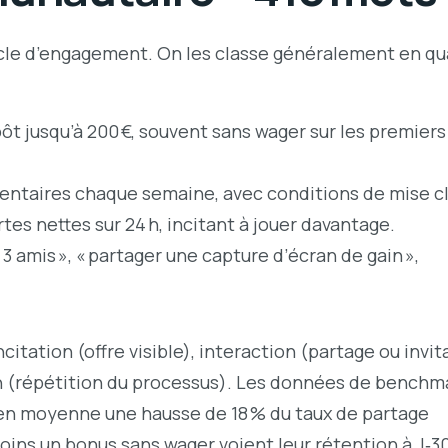
ucle d’engagement. On les classe généralement en qu
ôt jusqu’à 200 €, souvent sans wager sur les premiers
entaires chaque semaine, avec conditions de mise c
es nettes sur 24 h, incitant à jouer davantage.
3 amis », « partager une capture d’écran de gain »,
citation (offre visible), interaction (partage ou invit
ion (répétition du processus). Les données de benchm
 en moyenne une hausse de 18 % du taux de partage
 moins un bonus sans wager voient leur rétention à J‑3