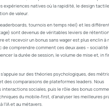
s expériences natives où la rapidité, le design tactile
ion de valeur.
leaderboards, tournois en temps réel) et les différen
age) sont devenus de véritables leviers de rétentio
re et recevoir un bonus sans wager est plus enclin à 
nc de comprendre comment ces deux axes – socialité
encer la durée de session, le volume de mise et, in fin
l s’appuie sur des théories psychologiques, des métr
 et des comparaisons de plateformes leaders. Nous
 interactions sociales, puis le rôle des bonus comme
chniques du mobile‑first, d’analyser les meilleures pr
à l’IA et au métavers.