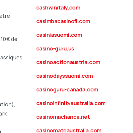
cashwinitaly.com
atre
casimbacasinofi.com
casiniasuomi.com
 10 € de
casino-guru.us
lassiques.
casinoactionaustria.com
casinodayssuomi.com
casinoguru-canada.com
casinoinfinityaustralia.com
ation),
ark
casinomachance.net
casinomateaustralia.com
0