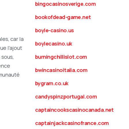
bingocasinosverige.com
bookofdead-game.net
boyle-casino.us
es, car la
boylecasino.uk
ue l’ajout
burningchillislot.com
 sous,
rence
bwincasinoitalia.com
ommunauté
bygram.co.uk
candyspinzportugal.com
captaincookscasinocanada.net
captainjackcasinofrance.com