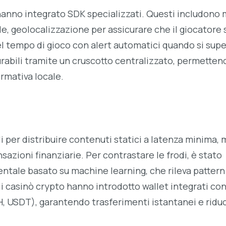
 hanno integrato SDK specializzati. Questi includono 
e, geolocalizzazione per assicurare che il giocatore si
el tempo di gioco con alert automatici quando si supe
urabili tramite un cruscotto centralizzato, permetten
ormativa locale.
i per distribuire contenuti statici a latenza minima, 
sazioni finanziarie. Per contrastare le frodi, è stato
tale basato su machine learning, che rileva pattern
, i casinò crypto hanno introdotto wallet integrati co
TH, USDT), garantendo trasferimenti istantanei e ridu