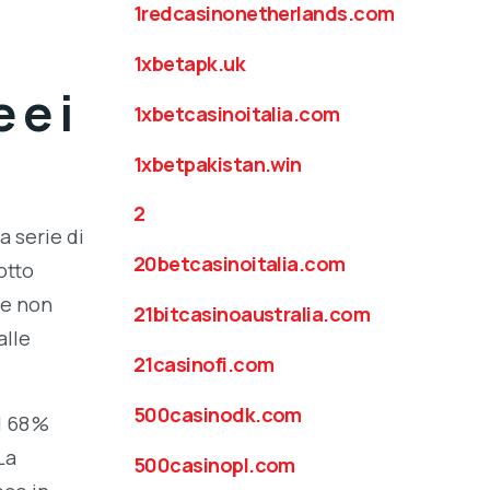
1redcasinonetherlands.com
1xbetapk.uk
 e i
1xbetcasinoitalia.com
1xbetpakistan.win
2
a serie di
20betcasinoitalia.com
otto
he non
21bitcasinoaustralia.com
alle
21casinofi.com
500casinodk.com
l 68 %
La
500casinopl.com