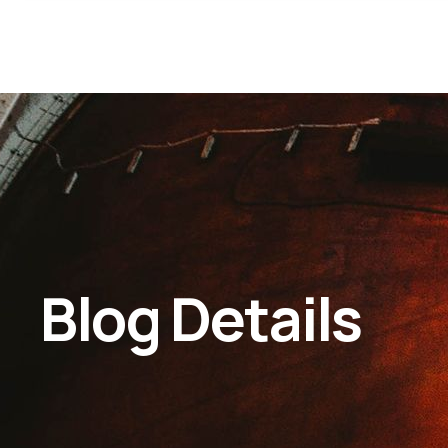
Blog Details