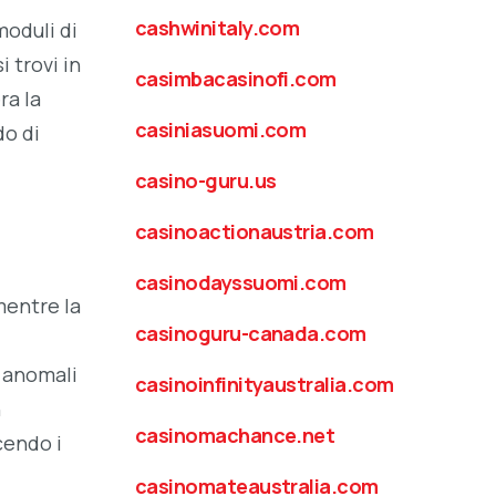
cashwinitaly.com
moduli di
 trovi in
casimbacasinofi.com
ra la
casiniasuomi.com
do di
casino-guru.us
casinoactionaustria.com
casinodayssuomi.com
mentre la
casinoguru-canada.com
 anomali
casinoinfinityaustralia.com
n
casinomachance.net
cendo i
casinomateaustralia.com