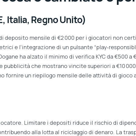
E, Italia, Regno Unito)
di deposito mensile di €2 000 per i giocatori non certi
metrici e l’integrazione di un pulsante “play‑responsib
 Dogane ha alzato il minimo di verifica KYC da €500 a €
 pubblicità che mostrano vincite superiori a €10 00
ono fornire un riepilogo mensile delle attività di gioco 
iocatore. Limitare i depositi riduce il rischio di dipe
contribuendo alla lotta al riciclaggio di denaro. La tra