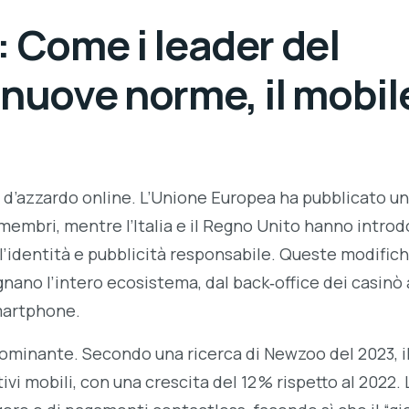
: Come i leader del
nuove norme, il mobile
o d’azzardo online. L’Unione Europea ha pubblicato un
i membri, mentre l’Italia e il Regno Unito hanno introd
ell’identità e pubblicità responsabile. Queste modific
nano l’intero ecosistema, dal back‑office dei casinò 
martphone.
dominante. Secondo una ricerca di Newzoo del 2023, i
ivi mobili, con una crescita del 12 % rispetto al 2022. 