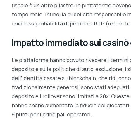
fiscale è un altro pilastro: le piattaforme devono 
tempo reale. Infine, la pubblicità responsabile
chiare su probabilità di perdita e RTP (return to
Impatto immediato sui casinò 
Le piattaforme hanno dovuto rivedere i termini di
deposito e sulle politiche di auto‑esclusione. I s
dell’identità basate su blockchain, che riducono 
tradizionalmente generosi, sono stati adeguati:
deposito e i rollover sono limitati a 20x. Queste
hanno anche aumentato la fiducia dei giocatori
8 punti per i principali operatori.