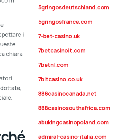
oco in
5gringosdeutschland.com
5gringosfrance.com
te
spettare i
7-bet-casino.uk
 queste
7betcasinoit.com
a chiara
7betnl.com
ratori
7bitcasino.co.uk
adottate,
888casinocanada.net
iale,
888casinosouthafrica.com
abukingcasinopoland.com
rché
admiral-casino-italia.com