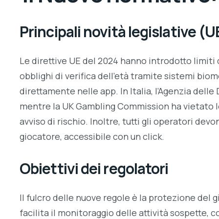
Principali novità legislative (U
Le direttive UE del 2024 hanno introdotto limiti 
obblighi di verifica dell’età tramite sistemi bio
direttamente nelle app. In Italia, l’Agenzia delle
mentre la UK Gambling Commission ha vietato le
avviso di rischio. Inoltre, tutti gli operatori dev
giocatore, accessibile con un click.
Obiettivi dei regolatori
Il fulcro delle nuove regole è la protezione del g
facilita il monitoraggio delle attività sospette, 