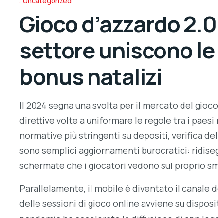
Uncategorized
Gioco d’azzardo 2.0
settore uniscono le 
bonus natalizi
Il 2024 segna una svolta per il mercato del gioc
direttive volte a uniformare le regole tra i paes
normative più stringenti su depositi, verifica d
sono semplici aggiornamenti burocratici: ridiseg
schermate che i giocatori vedono sul proprio s
Parallelamente, il mobile è diventato il canale 
delle sessioni di gioco online avviene su disposit