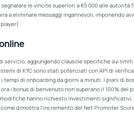
segnalare le vincite superiori a €5 000 alle autorità fi
 mira a eliminare messaggi ingannevoli, imponendo av
 player).
online
 servizio, aggiungendo clausole specifiche sui limiti
istemi di KYC sono stati potenziati con API di verifica
i tempi di onboarding da giorni a minuti. I piani di bo
 ora i bonus di benvenuto non superano il 100 % del 
 modifiche hanno richiesto investimenti significativi
, come dimostra l’incremento del Net Promoter Score