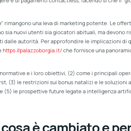
ere e di pagamenti contactless, facendo sì che il “gi
le” rimangono una leva di marketing potente. Le offer
no sia nuovi utenti sia giocatori abituali, ma devono ri
osti dalle autorità. Per approfondire le implicazioni di
me
https://palazzoborgia.it/
che fornisce una panoramic
à normative e i loro obiettivi, (2) come i principali ope
t, (3) le restrizioni sui bonus natalizi e le soluzioni 
 (5) le prospettive future legate a intelligenza artific
 cosa è cambiato e pe