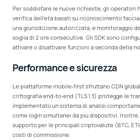
Per soddisfare le nuove richieste, gli operatori
verifica dell’età basati su riconoscimento faccial
una giurisdizione autorizzata, e monitoraggio d
soglia di 2 ore consecutive. Gli SDK sono config
attivare o disattivare funzioni a seconda della n
Performance e sicurezza
Le piattaforme mobile‑first sfruttano CDN global
crittografia end‑to‑end (TLS 1.3) protegge le tran
implementato un sistema di analisi comportamen
come login simultanei da più dispositivi. Inoltre
supporto per le principali criptovalute (BTC, E
costi di commissione.