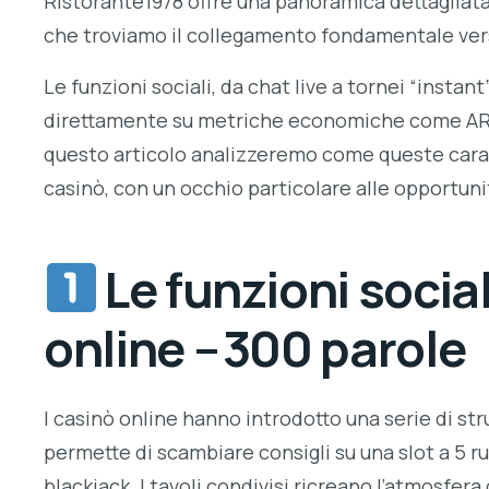
Ristorante1978 offre una panoramica dettagliata 
che troviamo il collegamento fondamentale vers
Le funzioni sociali, da chat live a tornei “insta
direttamente su metriche economiche come ARPU
questo articolo analizzeremo come queste carat
casinò, con un occhio particolare alle opportunit
Le funzioni social
online – 300 parole
I casinò online hanno introdotto una serie di stru
permette di scambiare consigli su una slot a 5 
blackjack. I tavoli condivisi ricreano l’atmosfer