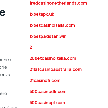
1redcasinonetherlands.com
e
1xbetapk.uk
1xbetcasinoitalia.com
1xbetpakistan.win
2
20betcasinoitalia.com
phone è
prie
21bitcasinoaustralia.com
ienza
21casinofi.com
500casinodk.com
vero
500casinopl.com