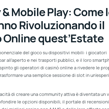
 Mobile Play: Come l
anno Rivoluzionando il
 Online quest’Estate
nenziale del gioco su dispositivi mobili: i giocatori
ar all’aperto e nei trasporti pubblici, e il loro smart
into gli operatori di casinò online a rivedere le pro
trasformare una semplice sessione di slot in un’esper
cità di creare una community attiva è diventata un 
ondire le opzioni disponibili, il portale di recensioni