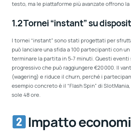
testo, ma le piattaforme più avanzate offrono la p
1.2 Tornei “instant” su disposit
I tornei “instant” sono stati progettati per sfrut
può lanciare una sfida a 100 partecipanti con un 
terminare la partita in 5‑7 minuti. Questi event
progressivo che può raggiungere €20 000. Il va
(wagering) e riduce il churn, perché i partecipan
esempio concreto è il “Flash Spin” di SlotMania,
sole 48 ore.
Impatto economi