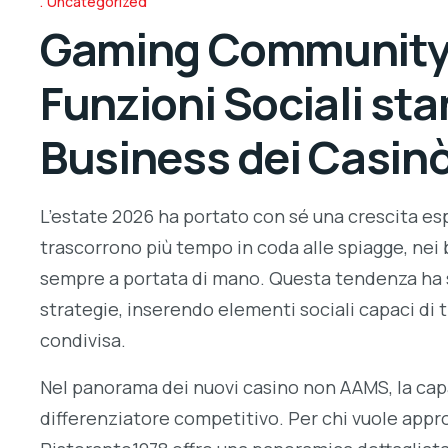
Uncategorized
Gaming Community &
Funzioni Sociali st
Business dei Casinò
L’estate 2026 ha portato con sé una crescita espo
trascorrono più tempo in coda alle spiagge, nei b
sempre a portata di mano. Questa tendenza ha sp
strategie, inserendo elementi sociali capaci di 
condivisa.
Nel panorama dei nuovi casino non AAMS, la capa
differenziatore competitivo. Per chi vuole approf