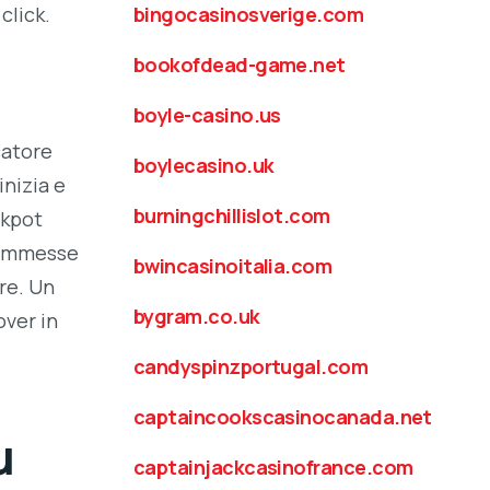
bingocasinosverige.com
click.
bookofdead-game.net
boyle-casino.us
catore
boylecasino.uk
inizia e
burningchillislot.com
ckpot
scommesse
bwincasinoitalia.com
ere. Un
bygram.co.uk
over in
candyspinzportugal.com
captaincookscasinocanada.net
u
captainjackcasinofrance.com