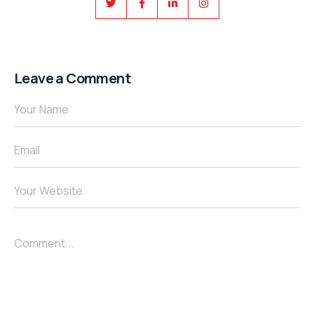
Leave a Comment
Your Name
Email
Your Website
Comment...