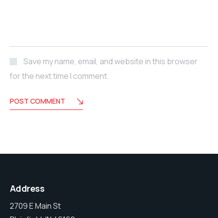
Save my name, email, and website in this browser
for the next time I comment.
POST COMMENT
Address
2709 E Main St