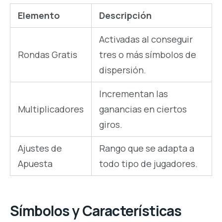
Elemento
Descripción
Activadas al conseguir
Rondas Gratis
tres o más símbolos de
dispersión.
Incrementan las
Multiplicadores
ganancias en ciertos
giros.
Ajustes de
Rango que se adapta a
Apuesta
todo tipo de jugadores.
Símbolos y Características