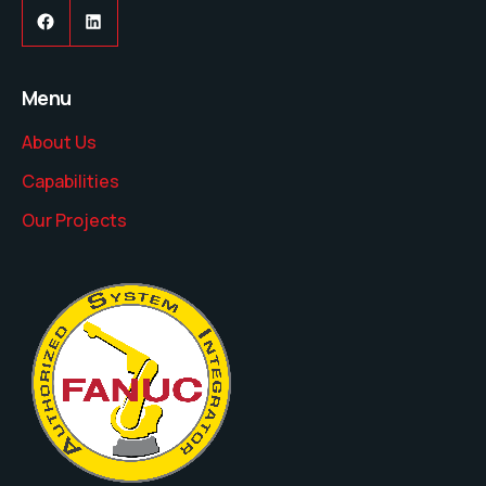
Facebook
LinkedIn
Menu
About Us
Capabilities
Our Projects