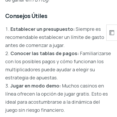
Consejos Útiles
Establecer un presupuesto:
Siempre es
recomendable establecer un límite de gasto
antes de comenzar a jugar.
Conocer las tablas de pagos:
Familiarizarse
con los posibles pagos y cómo funcionan los
multiplicadores puede ayudar a elegir su
estrategia de apuestas.
Jugar en modo demo:
Muchos casinos en
línea ofrecen la opción de jugar gratis. Esto es
ideal para acostumbrarse a la dinámica del
juego sin riesgo financiero.