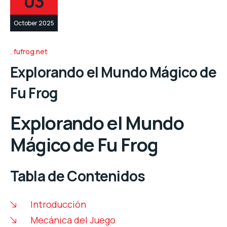
03
October 2025
fufrog.net
Explorando el Mundo Mágico de
Fu Frog
Explorando el Mundo
Mágico de Fu Frog
Tabla de Contenidos
Introducción
Mecánica del Juego