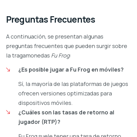
Preguntas Frecuentes
A continuación, se presentan algunas
preguntas frecuentes que pueden surgir sobre
la tragamonedas
Fu Frog
:
¿Es posible jugar a Fu Frog en móviles?
Sí, la mayoría de las plataformas de juegos
ofrecen versiones optimizadas para
dispositivos móviles.
¿Cuáles son las tasas de retorno al
jugador (RTP)?
Fu Frog suele tener una tasa de retorno