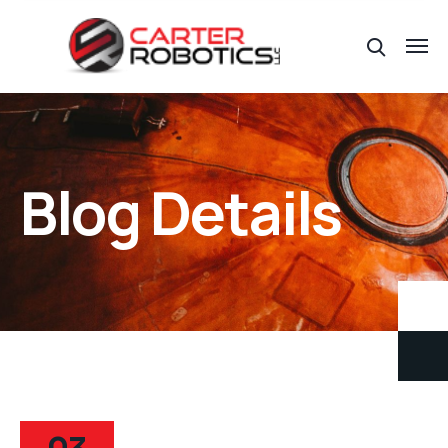
Blog Details