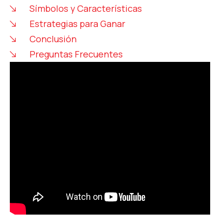
Símbolos y Características
Estrategias para Ganar
Conclusión
Preguntas Frecuentes