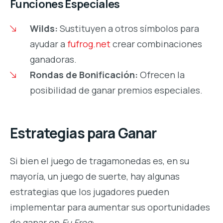
Funciones Especiales
Wilds:
Sustituyen a otros símbolos para
ayudar a
fufrog.net
crear combinaciones
ganadoras.
Rondas de Bonificación:
Ofrecen la
posibilidad de ganar premios especiales.
Estrategias para Ganar
Si bien el juego de tragamonedas es, en su
mayoría, un juego de suerte, hay algunas
estrategias que los jugadores pueden
implementar para aumentar sus oportunidades
de ganar en
Fu Frog
: