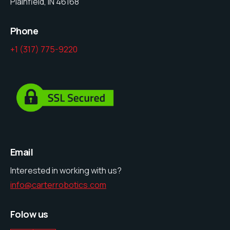
Plainfield, IN 46168
Phone
+1 (317) 775-9220
Email
Interested in working with us?
info@carterrobotics.com
Folow us