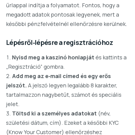
űrlappal indítja a folyamatot. Fontos, hogy a
megadott adatok pontosak legyenek, mert a
későbbi pénzfelvételnél ellenőrzésre kerülnek.
Lépésről‑lépésre a regisztrációhoz
Nyisd meg a kaszinó honlapját
és kattints a
„Regisztráció” gombra.
Add meg az e‑mail címed és egy erős
jelszót.
A jelszó legyen legalább 8 karakter,
tartalmazzon nagybetűt, számot és speciális
jelet.
Töltsd ki a személyes adatokat
(név,
születési dátum, cím). Ezeket a későbbi KYC
(Know Your Customer) ellenőrzéshez