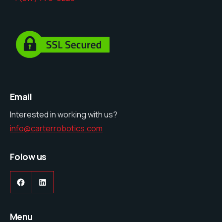
Email
Interested in working with us?
info@carterrobotics.com
Folow us
Facebook
LinkedIn
Menu