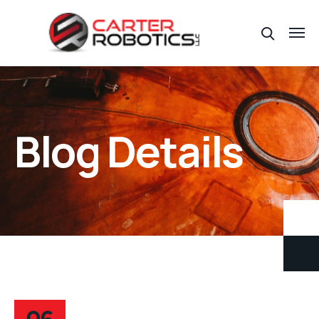
Blog Details