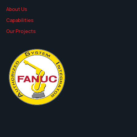
About Us
Capabilities
Our Projects