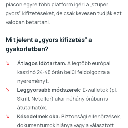
piacon egyre több platform ígéri a „szuper
gyors” kifizetéseket, de csak kevesen tudják ezt
valóban betartani.
Mit jelent a „gyors kifizetés” a
gyakorlatban?
Átlagos időtartam
: A legtöbb európai
kaszinó 24‑48 órán belül feldolgozza a
nyereményt.
Leggyorsabb módszerek
: E‑walletok (pl.
Skrill, Neteller) akár néhány órában is
átutalhatók.
Késedelmek oka
: Biztonsági ellenőrzések,
dokumentumok hiánya vagy a választott