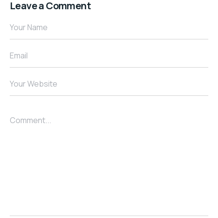
Leave a Comment
Your Name
Email
Your Website
Comment...