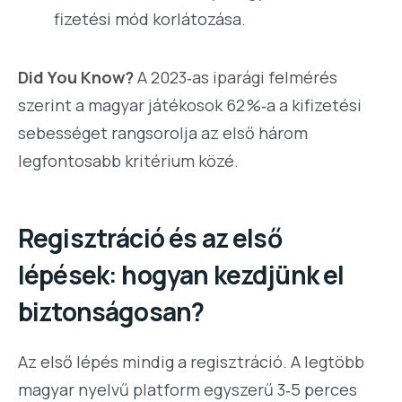
fizetési mód korlátozása.
Did You Know?
A 2023‑as iparági felmérés
szerint a magyar játékosok 62 %‑a a kifizetési
sebességet rangsorolja az első három
legfontosabb kritérium közé.
Regisztráció és az első
lépések: hogyan kezdjünk el
biztonságosan?
Az első lépés mindig a regisztráció. A legtöbb
magyar nyelvű platform egyszerű 3‑5 perces