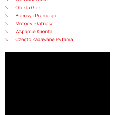
Oferta Gier
Bonusy i Promocje
Metody Płatności
Wsparcie Klienta
Często Zadawane Pytania