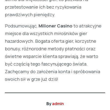
przetestowanie ich bez ryzykowania
prawdziwych pieniędzy.
Podsumowując,
Milioner Casino
to atrakcyjne
miejsce dla wszystkich miłośników gier
hazardowych. Bogata oferta gier, korzystne
bonusy, różnorodne metody płatności oraz
świetne wsparcie klienta sprawiają, że warto
być częścią tego fascynującego świata.
Zachęcamy do założenia konta i spróbowania
swoich sił w grze już dziś!
By
admin