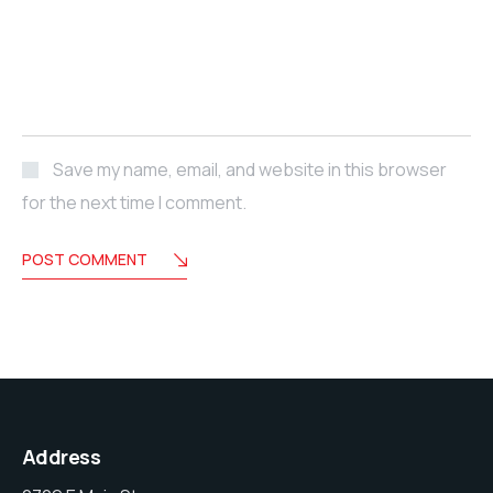
Save my name, email, and website in this browser
for the next time I comment.
POST COMMENT
Address