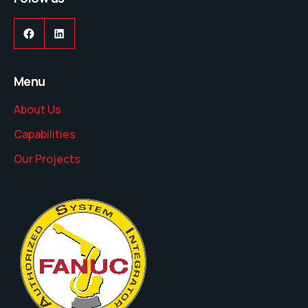
Facebook
LinkedIn
Menu
About Us
Capabilities
Our Projects