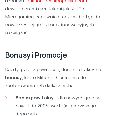
uznanymi
millionercasinopolska.com
deweloperami gier, takimi jak NetEnt i
Microgaming, zapewnia graczom dostęp do
nowoczesnej grafiki oraz innowacyjnych
rozwiązań.
Bonusy i Promocje
Każdy gracz z pewnością doceni atrakcyjne
bonusy
, które Milioner Casino ma do
zaoferowania. Oto kilka z nich:
Bonus powitalny
– dla nowych graczy,
nawet do 200% wartości pierwszego
depozytu.