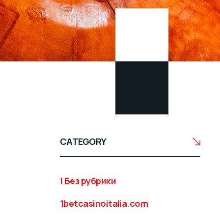
CATEGORY
! Без рубрики
1betcasinoitalia.com