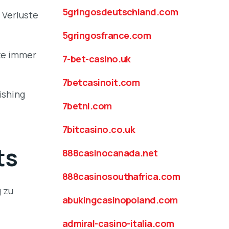
5gringosdeutschland.com
 Verluste
5gringosfrance.com
tze immer
7-bet-casino.uk
7betcasinoit.com
ishing
7betnl.com
7bitcasino.co.uk
ts
888casinocanada.net
888casinosouthafrica.com
g zu
abukingcasinopoland.com
admiral-casino-italia.com