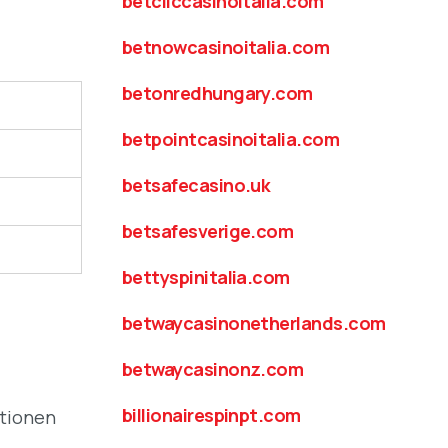
betcliccasinoitalia.com
betnowcasinoitalia.com
betonredhungary.com
betpointcasinoitalia.com
betsafecasino.uk
betsafesverige.com
bettyspinitalia.com
betwaycasinonetherlands.com
betwaycasinonz.com
billionairespinpt.com
ktionen