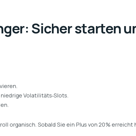
nger: Sicher starten u
vieren.
niedrige Volatilitäts‑Slots.
den.
ll organisch. Sobald Sie ein Plus von 20 % erreicht