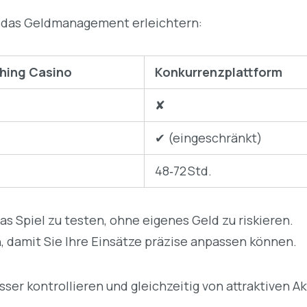
ie das Geldmanagement erleichtern:
shing Casino
Konkurrenzplattform
✘
✔︎ (eingeschränkt)
.
48‑72 Std.
s Spiel zu testen, ohne eigenes Geld zu riskieren.
n, damit Sie Ihre Einsätze präzise anpassen können.
ser kontrollieren und gleichzeitig von attraktiven A