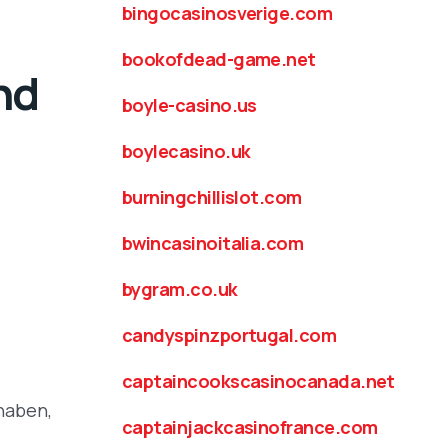
bingocasinosverige.com
bookofdead-game.net
nd
boyle-casino.us
boylecasino.uk
burningchillislot.com
bwincasinoitalia.com
bygram.co.uk
candyspinzportugal.com
captaincookscasinocanada.net
 haben,
captainjackcasinofrance.com