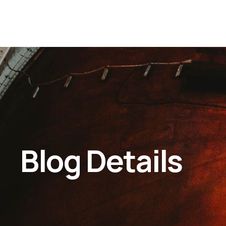
Blog Details