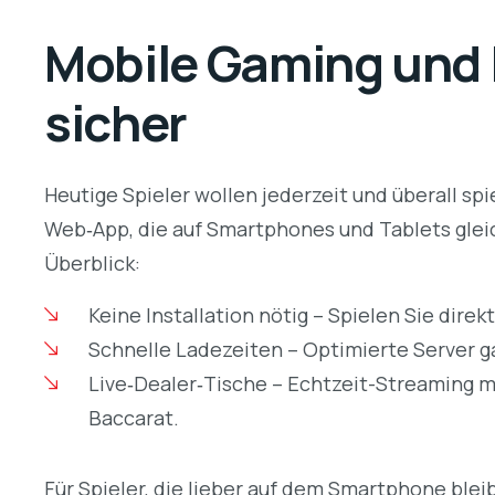
Mobile Gaming und L
sicher
Heutige Spieler wollen jederzeit und überall spi
Web‑App, die auf Smartphones und Tablets gleic
Überblick:
Keine Installation nötig – Spielen Sie dire
Schnelle Ladezeiten – Optimierte Server g
Live‑Dealer‑Tische – Echtzeit-Streaming mit
Baccarat.
Für Spieler, die lieber auf dem Smartphone bleib