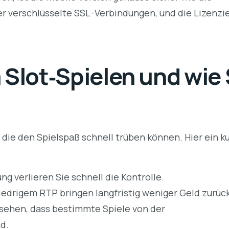
er verschlüsselte SSL-Verbindungen, und die Lizenzi
 Slot‑Spielen und wie 
die den Spielspaß schnell trüben können. Hier ein k
g verlieren Sie schnell die Kontrolle.
iedrigem RTP bringen langfristig weniger Geld zurück
sehen, dass bestimmte Spiele von der
d.