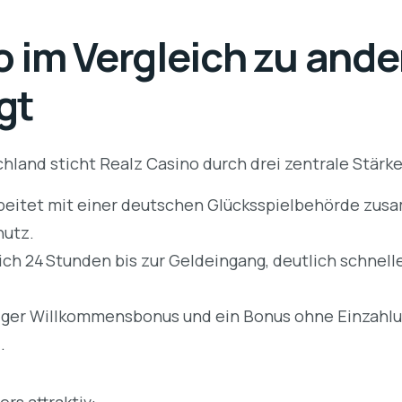
 im Vergleich zu ande
gt
hland sticht Realz Casino durch drei zentrale Stärke
rbeitet mit einer deutschen Glücksspielbehörde zu
hutz.
ch 24 Stunden bis zur Geldeingang, deutlich schnelle
ger Willkommensbonus und ein Bonus ohne Einzahlu
.