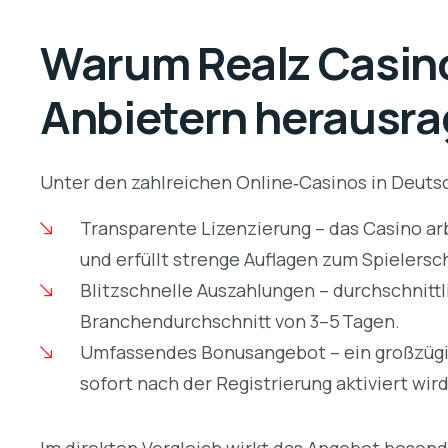
Warum Realz Casino
Anbietern herausra
Unter den zahlreichen Online‑Casinos in Deutsc
Transparente Lizenzierung – das Casino a
und erfüllt strenge Auflagen zum Spielersc
Blitzschnelle Auszahlungen – durchschnittli
Branchendurchschnitt von 3–5 Tagen.
Umfassendes Bonusangebot – ein großzügi
sofort nach der Registrierung aktiviert wird