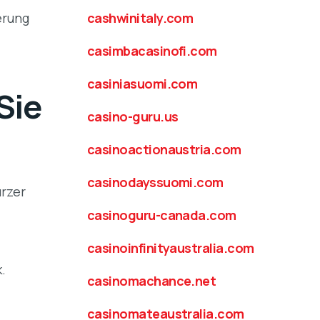
cashwinitaly.com
erung
casimbacasinofi.com
casiniasuomi.com
Sie
casino-guru.us
casinoactionaustria.com
casinodayssuomi.com
urzer
casinoguru-canada.com
casinoinfinityaustralia.com
.
casinomachance.net
casinomateaustralia.com