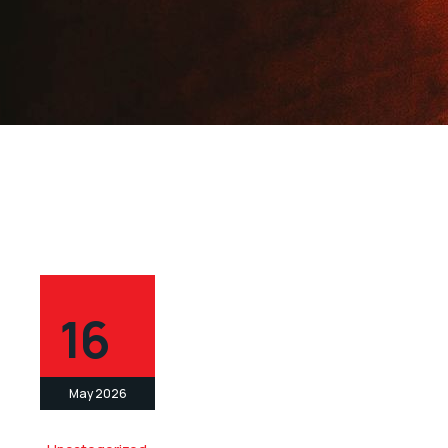
16
May 2026