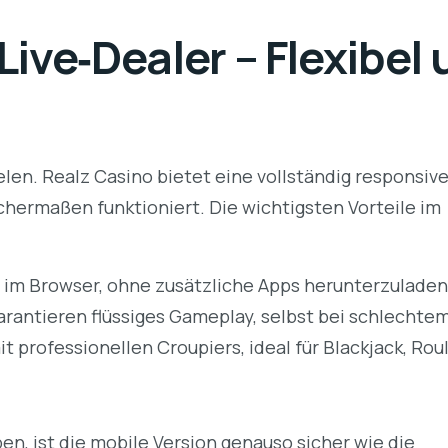
ive‑Dealer – Flexibel 
elen. Realz Casino bietet eine vollständig responsiv
hermaßen funktioniert. Die wichtigsten Vorteile im
kt im Browser, ohne zusätzliche Apps herunterzuladen
arantieren flüssiges Gameplay, selbst bei schlechte
 professionellen Croupiers, ideal für Blackjack, Rou
en, ist die mobile Version genauso sicher wie die