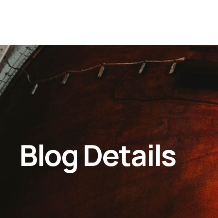
Blog Details