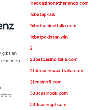
1redcasinonetherlands.com
1xbetapk.uk
enz
1xbetcasinoitalia.com
1xbetpakistan.win
2
 gibt an,
20betcasinoitalia.com
innchancen
21bitcasinoaustralia.com
21casinofi.com
e
500casinodk.com
sofort
500casinopl.com