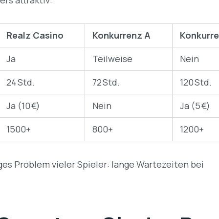
rs attraktiv:
Realz Casino
Konkurrenz A
Konkurre
Ja
Teilweise
Nein
24 Std.
72 Std.
120 Std.
Ja (10 €)
Nein
Ja (5 €)
1500+
800+
1200+
iges Problem vieler Spieler: lange Wartezeiten bei