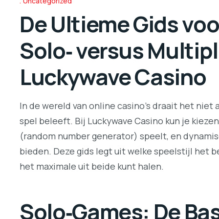
Uncategorized
De Ultieme Gids voo
Solo‑ versus Multip
Luckywave Casino
In de wereld van online casino’s draait het nie
spel beleeft. Bij Luckywave Casino kun je kieze
(random number generator) speelt, en dynamis
bieden. Deze gids legt uit welke speelstijl het b
het maximale uit beide kunt halen.
Solo‑Games: De Basi