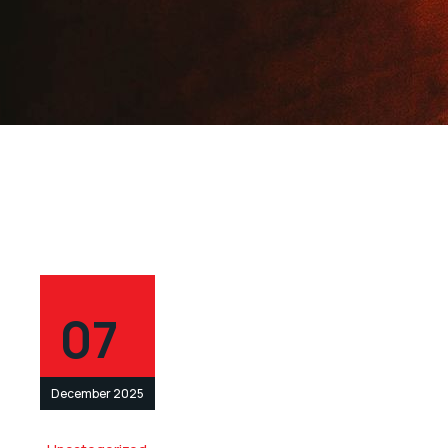
07
December 2025