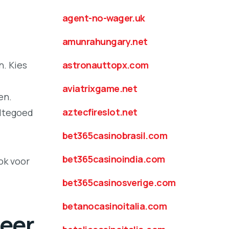
agent-no-wager.uk
amunrahungary.net
n. Kies
astronauttopx.com
aviatrixgame.net
en.
aztecfireslot.net
eltegoed
bet365casinobrasil.com
bet365casinoindia.com
ok voor
bet365casinosverige.com
betanocasinoitalia.com
eer