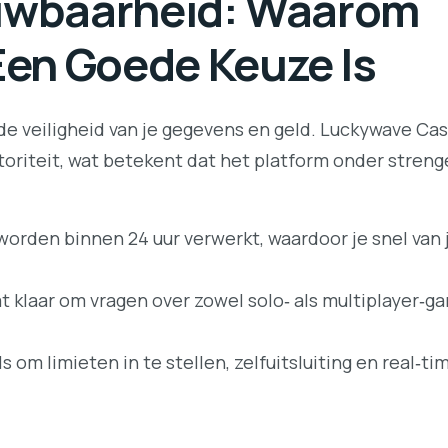
ouwbaarheid: Waarom
en Goede Keuze Is
 de veiligheid van je gegevens en geld. Luckywave Ca
oriteit, wat betekent dat het platform onder streng
orden binnen 24 uur verwerkt, waardoor je snel van 
t klaar om vragen over zowel solo‑ als multiplayer‑g
 om limieten in te stellen, zelfuitsluiting en real‑ti