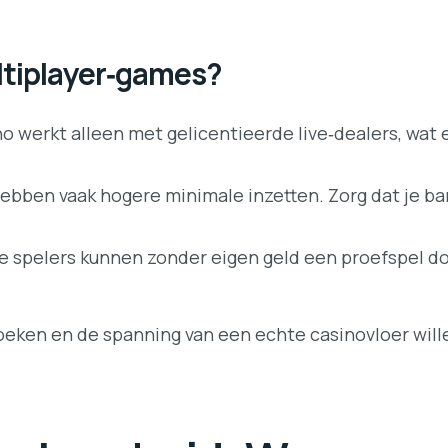
ltiplayer‑games?
 werkt alleen met gelicentieerde live‑dealers, wat e
ebben vaak hogere minimale inzetten. Zorg dat je ba
e spelers kunnen zonder eigen geld een proefspel d
oeken en de spanning van een echte casinovloer will
.