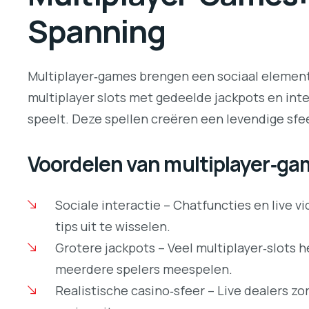
Spanning
Multiplayer‑games brengen een sociaal element i
multiplayer slots met gedeelde jackpots en inte
speelt. Deze spellen creëren een levendige sfe
Voordelen van multiplayer‑g
Sociale interactie – Chatfuncties en live
tips uit te wisselen.
Grotere jackpots – Veel multiplayer‑slots 
meerdere spelers meespelen.
Realistische casino‑sfeer – Live dealers zor