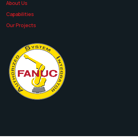
About Us
Capabilities
Our Projects