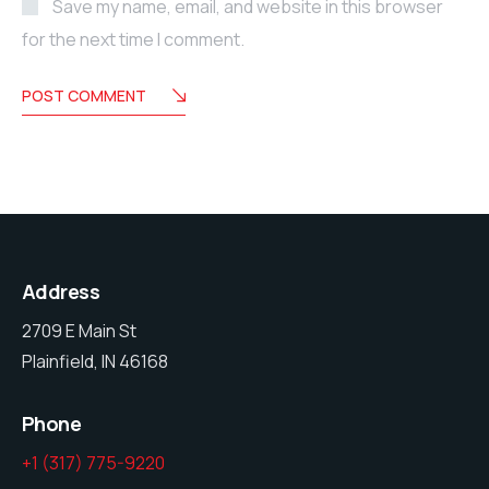
Save my name, email, and website in this browser
for the next time I comment.
POST COMMENT
Address
2709 E Main St
Plainfield, IN 46168
Phone
+1 (317) 775-9220