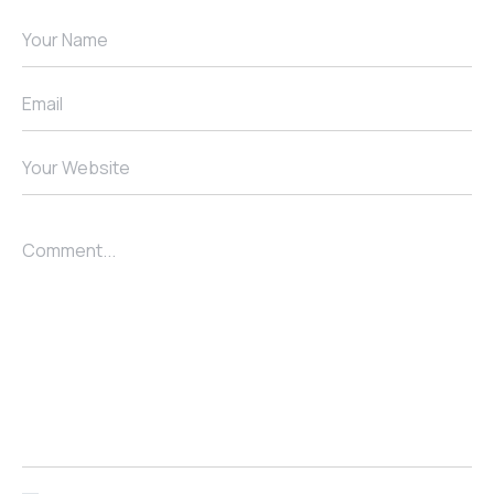
Your Name
Email
Your Website
Comment...