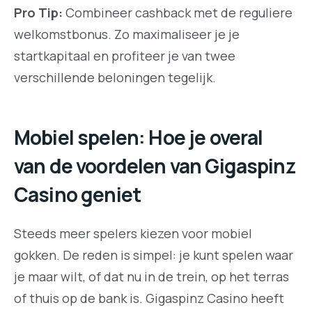
Pro Tip:
Combineer cashback met de reguliere
welkomstbonus. Zo maximaliseer je je
startkapitaal en profiteer je van twee
verschillende beloningen tegelijk.
Mobiel spelen: Hoe je overal
van de voordelen van Gigaspinz
Casino geniet
Steeds meer spelers kiezen voor mobiel
gokken. De reden is simpel: je kunt spelen waar
je maar wilt, of dat nu in de trein, op het terras
of thuis op de bank is. Gigaspinz Casino heeft