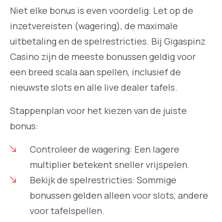
Niet elke bonus is even voordelig. Let op de
inzetvereisten (wagering), de maximale
uitbetaling en de spelrestricties. Bij Gigaspinz
Casino zijn de meeste bonussen geldig voor
een breed scala aan spellen, inclusief de
nieuwste slots en alle live dealer tafels.
Stappenplan voor het kiezen van de juiste
bonus:
Controleer de wagering: Een lagere
multiplier betekent sneller vrijspelen.
Bekijk de spelrestricties: Sommige
bonussen gelden alleen voor slots, andere
voor tafelspellen.