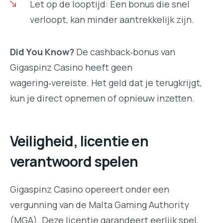
Let op de looptijd: Een bonus die snel
verloopt, kan minder aantrekkelijk zijn.
Did You Know?
De cashback‑bonus van
Gigaspinz Casino heeft geen
wagering‑vereiste. Het geld dat je terugkrijgt,
kun je direct opnemen of opnieuw inzetten.
Veiligheid, licentie en
verantwoord spelen
Gigaspinz Casino opereert onder een
vergunning van de Malta Gaming Authority
(MGA). Deze licentie garandeert eerlijk spel,