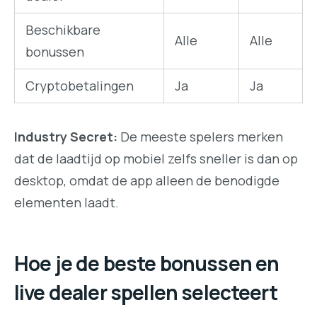
Beschikbare
Alle
Alle
bonussen
Cryptobetalingen
Ja
Ja
Industry Secret:
De meeste spelers merken
dat de laadtijd op mobiel zelfs sneller is dan op
desktop, omdat de app alleen de benodigde
elementen laadt.
Hoe je de beste bonussen en
live dealer spellen selecteert