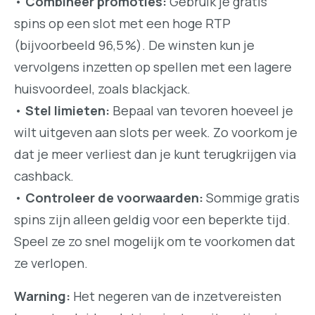
•
Combineer promoties:
Gebruik je gratis
spins op een slot met een hoge RTP
(bijvoorbeeld 96,5 %). De winsten kun je
vervolgens inzetten op spellen met een lagere
huisvoordeel, zoals blackjack.
•
Stel limieten:
Bepaal van tevoren hoeveel je
wilt uitgeven aan slots per week. Zo voorkom je
dat je meer verliest dan je kunt terugkrijgen via
cashback.
•
Controleer de voorwaarden:
Sommige gratis
spins zijn alleen geldig voor een beperkte tijd.
Speel ze zo snel mogelijk om te voorkomen dat
ze verlopen.
Warning:
Het negeren van de inzetvereisten