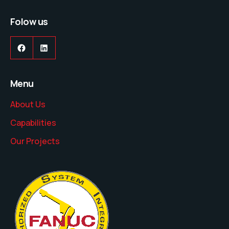
Folow us
Facebook
LinkedIn
Menu
About Us
Capabilities
Our Projects