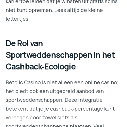
kan ertoe leiden dat je winsten uit gratis spins
niet kunt opnemen. Lees altijd de kleine
lettertjes.
De Rol van
Sportweddenschappen in het
Cashback‑Ecologie
Betclic Casino is niet alleen een online casino;
het biedt ook een uitgebreid aanbod van
sportweddenschappen. Deze integratie
betekent dat je je cashback‑percentage kunt
verhogen door zowel slots als
sportweddenschappen te plaatsen. Veel