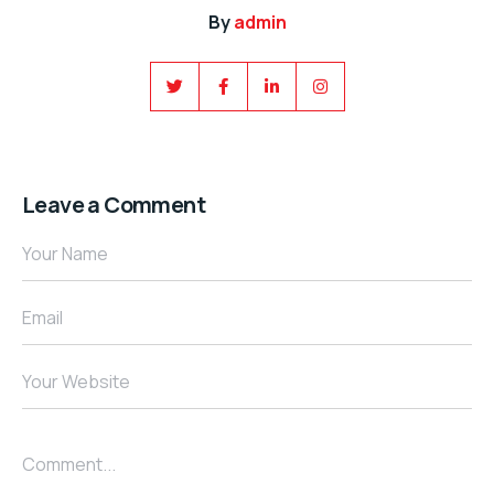
By
admin
Leave a Comment
Your Name
Email
Your Website
Comment...