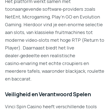
Het platform werkt samen met
toonaangevende software‑providers zoals
NetEnt, Microgaming, Play’n GO en Evolution
Gaming. Hierdoor vind je een enorme selectie
aan slots, van klassieke fruitmachines tot
moderne video‑slots met hoge RTP (Return to
Player). Daarnaast biedt het live
dealer‑gedeelte een realistische
casino‑ervaring met echte croupiers en
meerdere tafels, waaronder blackjack, roulette
en baccarat.
Veiligheid en Verantwoord Spelen
Vinci Spin Casino heeft verschillende tools