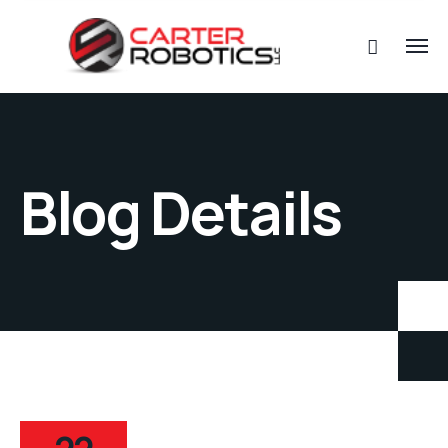
Blog Details