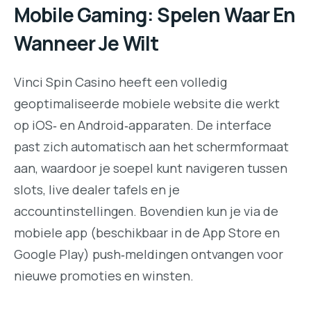
Mobile Gaming: Spelen Waar En
Wanneer Je Wilt
Vinci Spin Casino heeft een volledig
geoptimaliseerde mobiele website die werkt
op iOS‑ en Android‑apparaten. De interface
past zich automatisch aan het schermformaat
aan, waardoor je soepel kunt navigeren tussen
slots, live dealer tafels en je
accountinstellingen. Bovendien kun je via de
mobiele app (beschikbaar in de App Store en
Google Play) push‑meldingen ontvangen voor
nieuwe promoties en winsten.