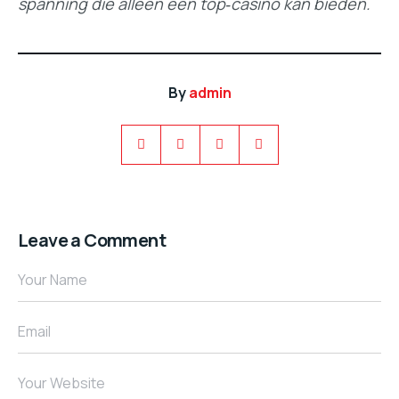
spanning die alleen een top‑casino kan bieden.
By
admin
Leave a Comment
Your Name
Email
Your Website