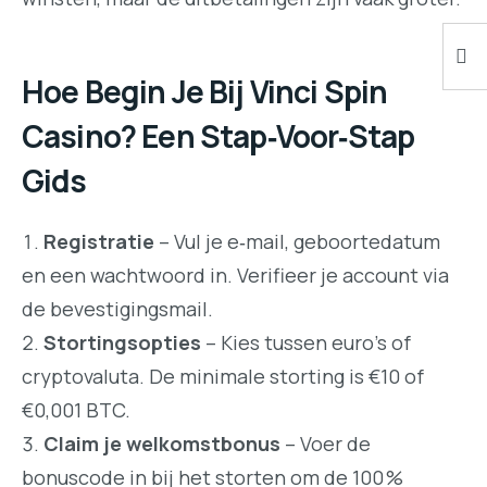
Hoe Begin Je Bij Vinci Spin
Casino? Een Stap‑Voor‑Stap
Gids
Registratie
– Vul je e‑mail, geboortedatum
en een wachtwoord in. Verifieer je account via
de bevestigingsmail.
Stortingsopties
– Kies tussen euro’s of
cryptovaluta. De minimale storting is €10 of
€0,001 BTC.
Claim je welkomstbonus
– Voer de
bonuscode in bij het storten om de 100 %