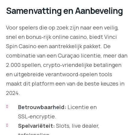
Samenvatting en Aanbeveling
Voor spelers die op zoek zijn naar een veilig,
snel en bonus‑rijk online casino, biedt Vinci
Spin Casino een aantrekkelijk pakket. De
combinatie van een Curaçao licentie, meer dan
2.000 spellen, crypto‑vriendelijke betalingen
en uitgebreide verantwoord‑spelen tools
maakt dit platform een van de beste keuzes in
2024.
Betrouwbaarheid:
Licentie en
SSL‑encryptie.
Spelvariëteit:
Slots, live dealer,
tafelspellen.