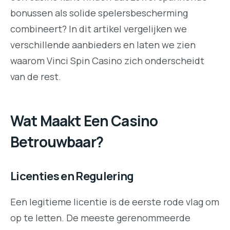
bonussen als solide spelersbescherming
combineert? In dit artikel vergelijken we
verschillende aanbieders en laten we zien
waarom Vinci Spin Casino zich onderscheidt
van de rest.
Wat Maakt Een Casino
Betrouwbaar?
Licenties en Regulering
Een legitieme licentie is de eerste rode vlag om
op te letten. De meeste gerenommeerde