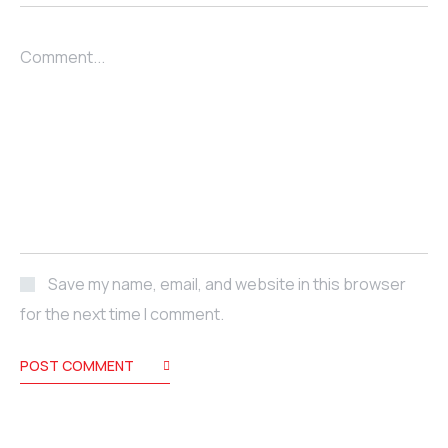
Comment...
Save my name, email, and website in this browser
for the next time I comment.
POST COMMENT