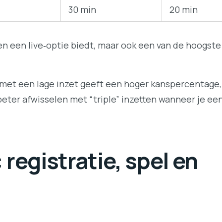
30 min
20 min
en een live‑optie biedt, maar ook een van de hoogste
” met een lage inzet geeft een hoger kanspercentage
 beter afwisselen met “triple” inzetten wanneer je e
registratie, spel en