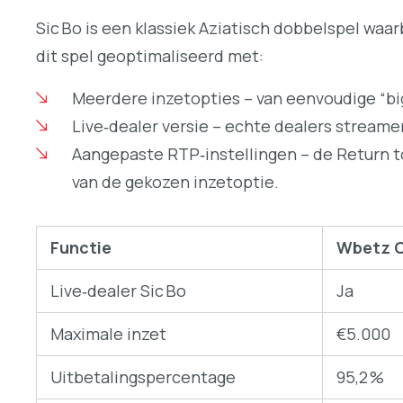
Sic Bo is een klassiek Aziatisch dobbelspel wa
dit spel geoptimaliseerd met:
Meerdere inzetopties – van eenvoudige “bi
Live‑dealer versie – echte dealers streamen
Aangepaste RTP‑instellingen – de Return to
van de gekozen inzetoptie.
Functie
Wbetz 
Live‑dealer Sic Bo
Ja
Maximale inzet
€5.000
Uitbetalingspercentage
95,2 %