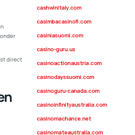
cashwinitaly.com
casimbacasinofi.com
en
casiniasuomi.com
t onder
casino-guru.us
st direct
casinoactionaustria.com
casinodayssuomi.com
casinoguru-canada.com
en
casinoinfinityaustralia.com
casinomachance.net
casinomateaustralia.com