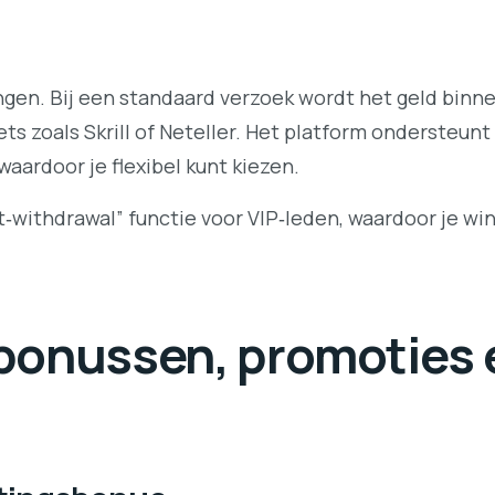
gen. Bij een standaard verzoek wordt het geld binn
lets zoals Skrill of Neteller. Het platform ondersteun
waardoor je flexibel kunt kiezen.
withdrawal” functie voor VIP‑leden, waardoor je win
bonussen, promoties 