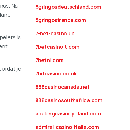
nus. Na
5gringosdeutschland.com
laire
5gringosfrance.com
7-bet-casino.uk
pelers is
nent
7betcasinoit.com
7betnl.com
oordat je
7bitcasino.co.uk
888casinocanada.net
888casinosouthafrica.com
abukingcasinopoland.com
admiral-casino-italia.com