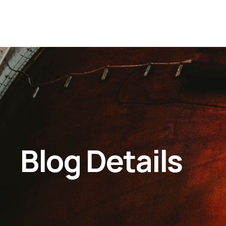
Blog Details