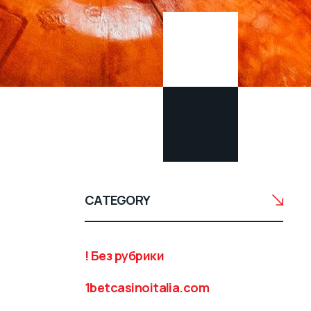
CATEGORY
! Без рубрики
1betcasinoitalia.com