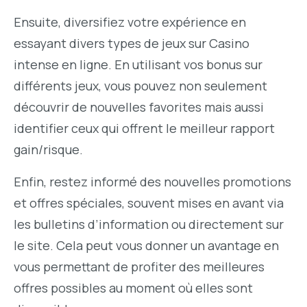
Ensuite, diversifiez votre expérience en
essayant divers types de jeux sur Casino
intense en ligne. En utilisant vos bonus sur
différents jeux, vous pouvez non seulement
découvrir de nouvelles favorites mais aussi
identifier ceux qui offrent le meilleur rapport
gain/risque.
Enfin, restez informé des nouvelles promotions
et offres spéciales, souvent mises en avant via
les bulletins d’information ou directement sur
le site. Cela peut vous donner un avantage en
vous permettant de profiter des meilleures
offres possibles au moment où elles sont