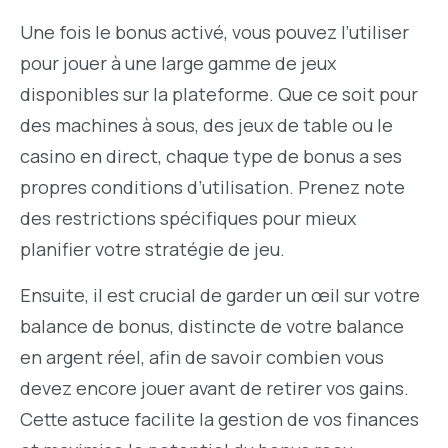
Une fois le bonus activé, vous pouvez l’utiliser
pour jouer à une large gamme de jeux
disponibles sur la plateforme. Que ce soit pour
des machines à sous, des jeux de table ou le
casino en direct, chaque type de bonus a ses
propres conditions d’utilisation. Prenez note
des restrictions spécifiques pour mieux
planifier votre stratégie de jeu.
Ensuite, il est crucial de garder un œil sur votre
balance de bonus, distincte de votre balance
en argent réel, afin de savoir combien vous
devez encore jouer avant de retirer vos gains.
Cette astuce facilite la gestion de vos finances