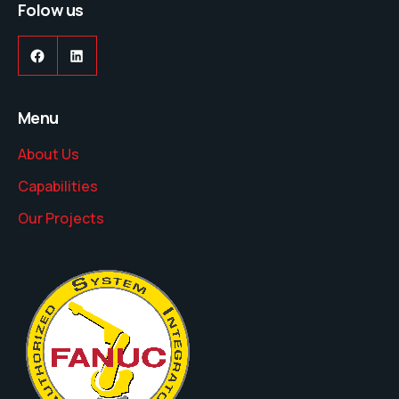
Folow us
Facebook
LinkedIn
Menu
About Us
Capabilities
Our Projects