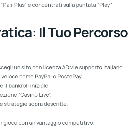
 “Pair Plus” e concentrati sulla puntata “Play”.
tica: Il Tuo Percorso
scegli un sito con licenza ADM e supporto italiano.
veloce come PayPal o PostePay.
il bankroll iniziale.
ezione “Casinò Live”.
e strategie sopra descritte.
n gioco con un vantaggio competitivo.