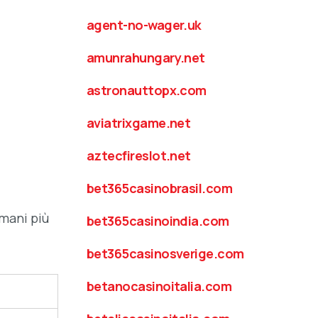
agent-no-wager.uk
amunrahungary.net
astronauttopx.com
aviatrixgame.net
aztecfireslot.net
bet365casinobrasil.com
 mani più
bet365casinoindia.com
bet365casinosverige.com
betanocasinoitalia.com