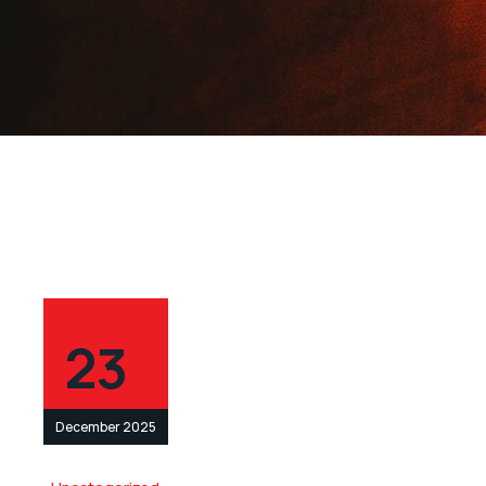
23
December 2025