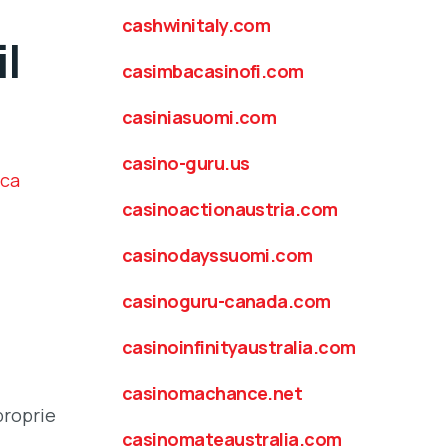
cashwinitaly.com
l
casimbacasinofi.com
casiniasuomi.com
casino-guru.us
ica
casinoactionaustria.com
casinodayssuomi.com
casinoguru-canada.com
casinoinfinityaustralia.com
casinomachance.net
proprie
casinomateaustralia.com