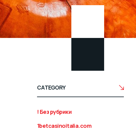
CATEGORY
! Без рубрики
1betcasinoitalia.com