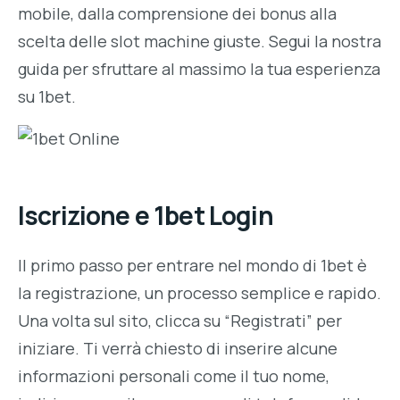
mobile, dalla comprensione dei bonus alla
scelta delle slot machine giuste. Segui la nostra
guida per sfruttare al massimo la tua esperienza
su 1bet.
Iscrizione e 1bet Login
Il primo passo per entrare nel mondo di 1bet è
la registrazione, un processo semplice e rapido.
Una volta sul sito, clicca su “Registrati” per
iniziare. Ti verrà chiesto di inserire alcune
informazioni personali come il tuo nome,