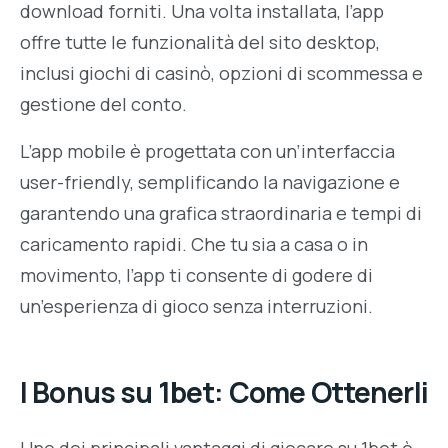
download forniti. Una volta installata, l’app
offre tutte le funzionalità del sito desktop,
inclusi giochi di casinò, opzioni di scommessa e
gestione del conto.
L’app mobile è progettata con un’interfaccia
user-friendly, semplificando la navigazione e
garantendo una grafica straordinaria e tempi di
caricamento rapidi. Che tu sia a casa o in
movimento, l’app ti consente di godere di
un’esperienza di gioco senza interruzioni.
I Bonus su 1bet: Come Ottenerli
Uno dei principali vantaggi di giocare su 1bet è