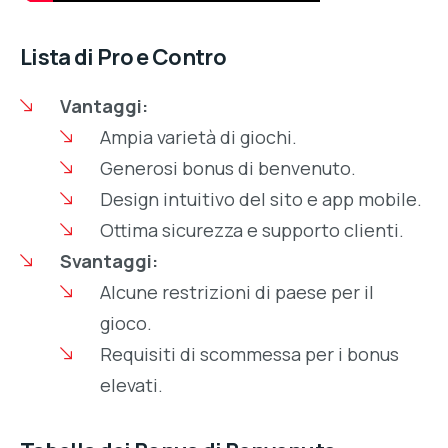
Lista di Pro e Contro
Vantaggi:
Ampia varietà di giochi.
Generosi bonus di benvenuto.
Design intuitivo del sito e app mobile.
Ottima sicurezza e supporto clienti.
Svantaggi:
Alcune restrizioni di paese per il
gioco.
Requisiti di scommessa per i bonus
elevati.