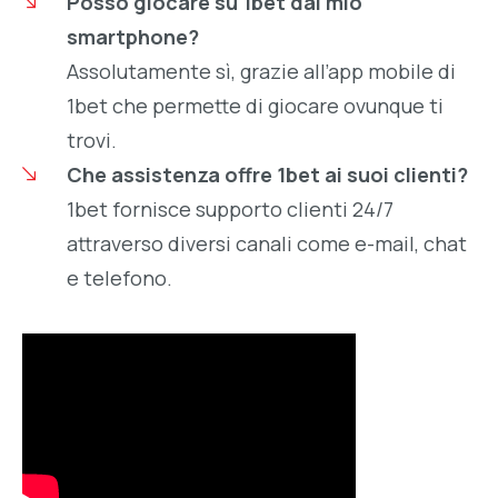
Posso giocare su 1bet dal mio
smartphone?
Assolutamente sì, grazie all’app mobile di
1bet che permette di giocare ovunque ti
trovi.
Che assistenza offre 1bet ai suoi clienti?
1bet fornisce supporto clienti 24/7
attraverso diversi canali come e-mail, chat
e telefono.