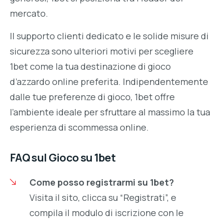
mercato.
Il supporto clienti dedicato e le solide misure di
sicurezza sono ulteriori motivi per scegliere
1bet come la tua destinazione di gioco
d’azzardo online preferita. Indipendentemente
dalle tue preferenze di gioco, 1bet offre
l’ambiente ideale per sfruttare al massimo la tua
esperienza di scommessa online.
FAQ sul Gioco su 1bet
Come posso registrarmi su 1bet?
Visita il sito, clicca su “Registrati”, e
compila il modulo di iscrizione con le