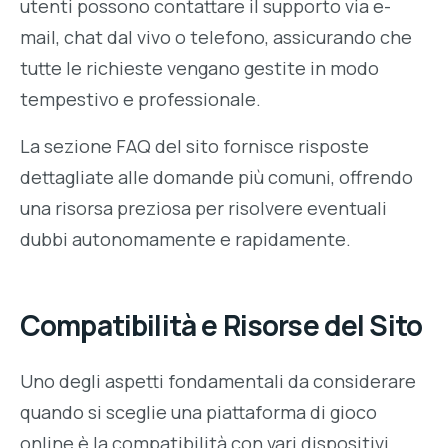
utenti possono contattare il supporto via e-
mail, chat dal vivo o telefono, assicurando che
tutte le richieste vengano gestite in modo
tempestivo e professionale.
La sezione FAQ del sito fornisce risposte
dettagliate alle domande più comuni, offrendo
una risorsa preziosa per risolvere eventuali
dubbi autonomamente e rapidamente.
Compatibilità e Risorse del Sito
Uno degli aspetti fondamentali da considerare
quando si sceglie una piattaforma di gioco
online è la compatibilità con vari dispositivi.