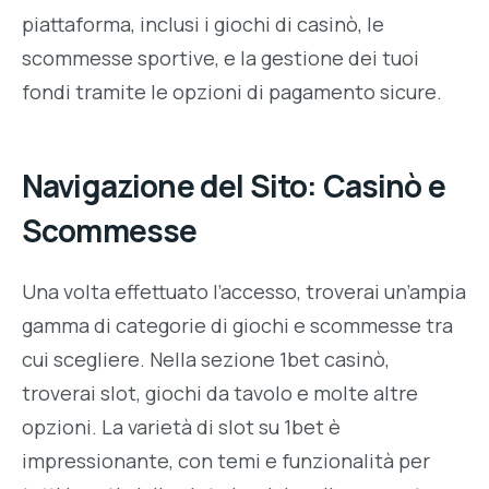
piattaforma, inclusi i giochi di casinò, le
scommesse sportive, e la gestione dei tuoi
fondi tramite le opzioni di pagamento sicure.
Navigazione del Sito: Casinò e
Scommesse
Una volta effettuato l’accesso, troverai un’ampia
gamma di categorie di giochi e scommesse tra
cui scegliere. Nella sezione 1bet casinò,
troverai slot, giochi da tavolo e molte altre
opzioni. La varietà di slot su 1bet è
impressionante, con temi e funzionalità per