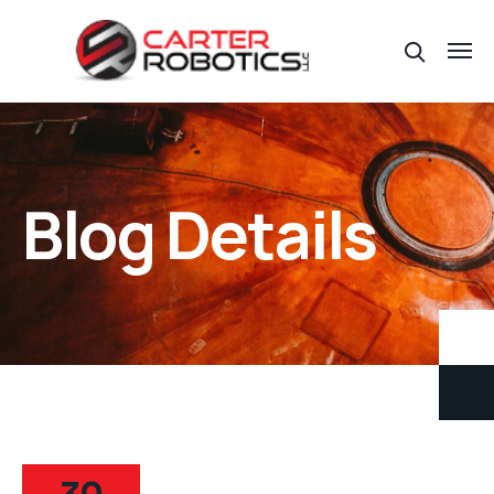
Blog Details