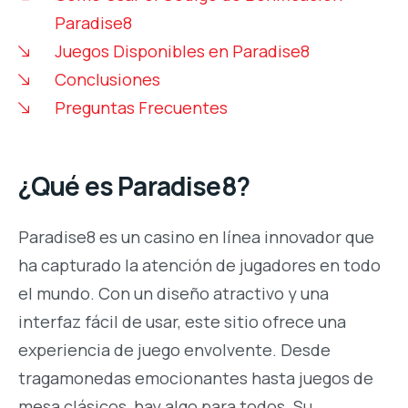
Paradise8
Juegos Disponibles en Paradise8
Conclusiones
Preguntas Frecuentes
¿Qué es Paradise8?
Paradise8 es un casino en línea innovador que
ha capturado la atención de jugadores en todo
el mundo. Con un diseño atractivo y una
interfaz fácil de usar, este sitio ofrece una
experiencia de juego envolvente. Desde
tragamonedas emocionantes hasta juegos de
mesa clásicos, hay algo para todos. Su