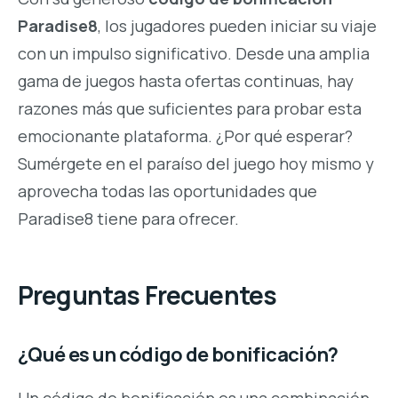
Paradise8
, los jugadores pueden iniciar su viaje
con un impulso significativo. Desde una amplia
gama de juegos hasta ofertas continuas, hay
razones más que suficientes para probar esta
emocionante plataforma. ¿Por qué esperar?
Sumérgete en el paraíso del juego hoy mismo y
aprovecha todas las oportunidades que
Paradise8 tiene para ofrecer.
Preguntas Frecuentes
¿Qué es un código de bonificación?
Un código de bonificación es una combinación