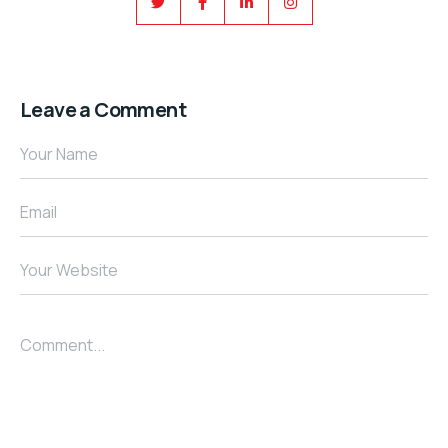
Leave a Comment
Your Name
Email
Your Website
Comment...