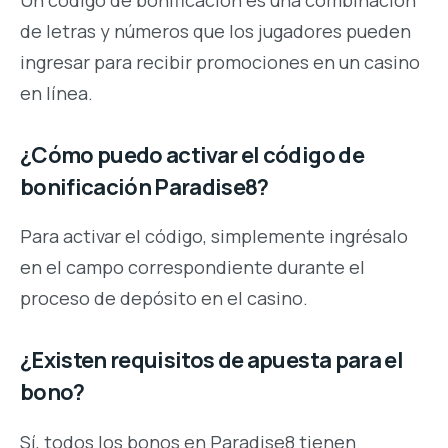
de letras y números que los jugadores pueden
ingresar para recibir promociones en un casino
en línea.
¿Cómo puedo activar el código de
bonificación Paradise8?
Para activar el código, simplemente ingrésalo
en el campo correspondiente durante el
proceso de depósito en el casino.
¿Existen requisitos de apuesta para el
bono?
Sí, todos los bonos en Paradise8 tienen