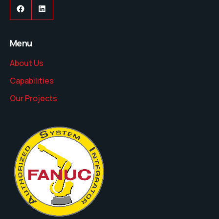
Facebook
LinkedIn
Menu
About Us
Capabilities
Our Projects