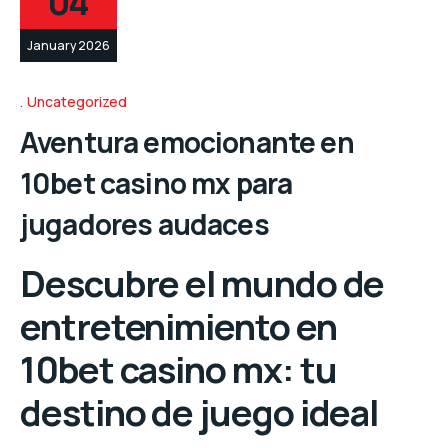
04
January 2026
Uncategorized
Aventura emocionante en
10bet casino mx para
jugadores audaces
Descubre el mundo de
entretenimiento en
10bet casino mx: tu
destino de juego ideal