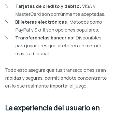
Tarjetas de crédito y débito:
VISA y
MasterCard son comúnmente aceptadas.
Billeteras electrónicas:
Métodos como
PayPal y Skrill son opciones populares.
Transferencias bancarias:
Disponibles
para jugadores que prefieren un método
más tradicional.
Todo esto asegura que tus transacciones sean
rápidas y seguras, permitiéndote concentrarte
en lo que realmente importa: el juego.
La experiencia del usuario en