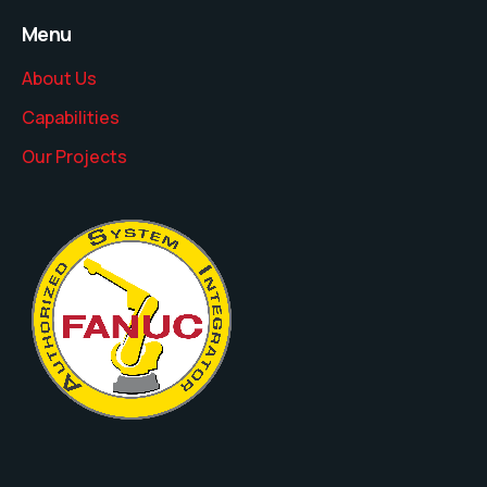
Menu
About Us
Capabilities
Our Projects