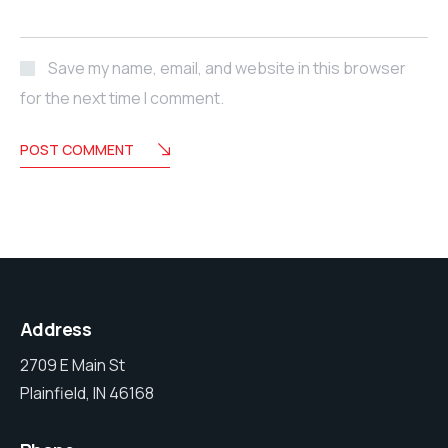
Save my name, email, and website in this browser
for the next time I comment.
POST COMMENT
Address
2709 E Main St
Plainfield, IN 46168