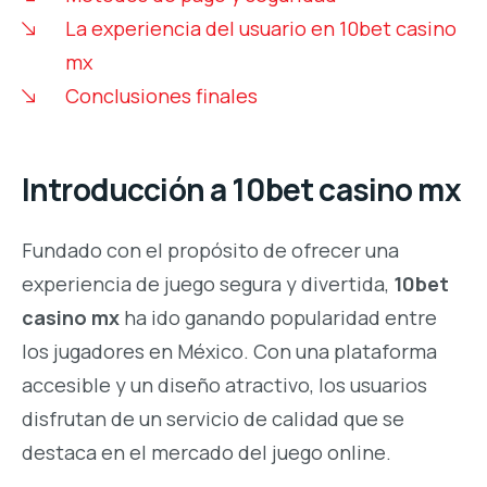
La experiencia del usuario en 10bet casino
mx
Conclusiones finales
Introducción a 10bet casino mx
Fundado con el propósito de ofrecer una
experiencia de juego segura y divertida,
10bet
casino mx
ha ido ganando popularidad entre
los jugadores en México. Con una plataforma
accesible y un diseño atractivo, los usuarios
disfrutan de un servicio de calidad que se
destaca en el mercado del juego online.