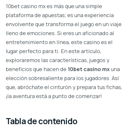
10bet casino mx es más que una simple
plataforma de apuestas; es una experiencia
envolvente que transforma el juego en un viaje
lleno de emociones. Si eres un aficionado al
entretenimiento en línea, este casino es el
lugar perfecto para ti. En este artículo,
exploraremos las características, juegos y
beneficios que hacen de
10bet casino mx
una
elección sobresaliente para los jugadores. Así
que, abróchate el cinturón y prepara tus fichas,
¡la aventura está a punto de comenzar!
Tabla de contenido