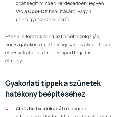
chat segít minden kérdésedben, legyen
szó a
Cool‑Off
beállításáról vagy a
pénzügyi tranzakciókról.
Ezek a jellemzők mind azt a célt szolgálják,
hogy a játékosok biztonságosan és élvezetesen
élhessék át a kaszinó- és sportfogadási
élményt.
Gyakorlati tippek a szünetek
hatékony beépítéséhez
Állíts be fix időkorlátot
minden
játékülésre. Például 60 perc után aktiváld a