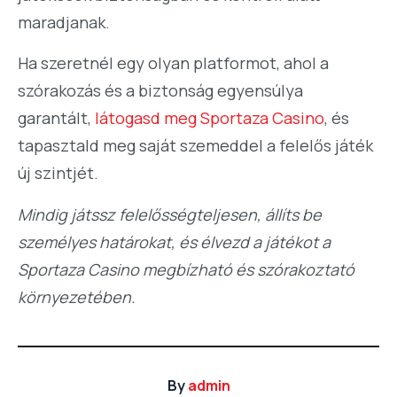
maradjanak.
Ha szeretnél egy olyan platformot, ahol a
szórakozás és a biztonság egyensúlya
garantált,
látogasd meg Sportaza Casino
, és
tapasztald meg saját szemeddel a felelős játék
új szintjét.
Mindig játssz felelősségteljesen, állíts be
személyes határokat, és élvezd a játékot a
Sportaza Casino megbízható és szórakoztató
környezetében.
By
admin