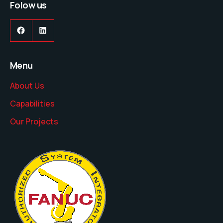
Folow us
Facebook
LinkedIn
Menu
About Us
Capabilities
Our Projects