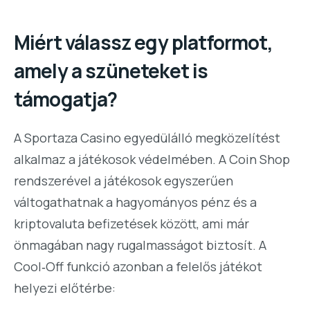
Miért válassz egy platformot,
amely a szüneteket is
támogatja?
A Sportaza Casino egyedülálló megközelítést
alkalmaz a játékosok védelmében. A Coin Shop
rendszerével a játékosok egyszerűen
váltogathatnak a hagyományos pénz és a
kriptovaluta befizetések között, ami már
önmagában nagy rugalmasságot biztosít. A
Cool‑Off funkció azonban a felelős játékot
helyezi előtérbe: