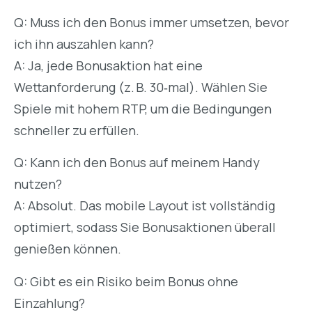
Q: Muss ich den Bonus immer umsetzen, bevor
ich ihn auszahlen kann?
A: Ja, jede Bonusaktion hat eine
Wettanforderung (z. B. 30‑mal). Wählen Sie
Spiele mit hohem RTP, um die Bedingungen
schneller zu erfüllen.
Q: Kann ich den Bonus auf meinem Handy
nutzen?
A: Absolut. Das mobile Layout ist vollständig
optimiert, sodass Sie Bonusaktionen überall
genießen können.
Q: Gibt es ein Risiko beim Bonus ohne
Einzahlung?