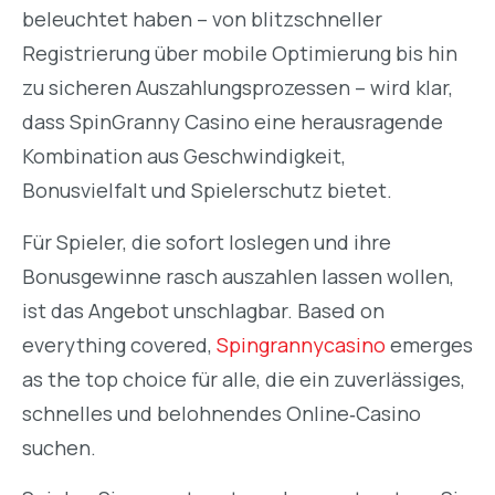
beleuchtet haben – von blitzschneller
Registrierung über mobile Optimierung bis hin
zu sicheren Auszahlungsprozessen – wird klar,
dass SpinGranny Casino eine herausragende
Kombination aus Geschwindigkeit,
Bonusvielfalt und Spielerschutz bietet.
Für Spieler, die sofort loslegen und ihre
Bonusgewinne rasch auszahlen lassen wollen,
ist das Angebot unschlagbar. Based on
everything covered,
Spingrannycasino
emerges
as the top choice für alle, die ein zuverlässiges,
schnelles und belohnendes Online‑Casino
suchen.