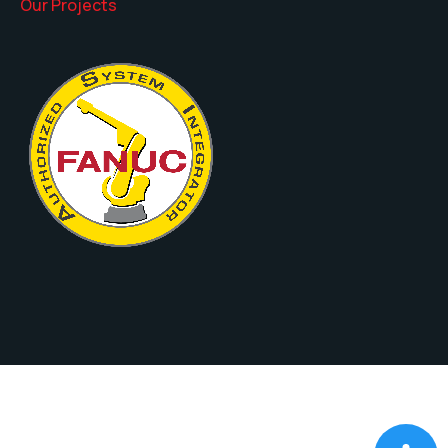
Our Projects