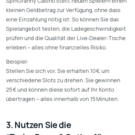
SpinGranny Casino stellt neuen Spielern einen
kleinen Geldbetrag zur Verfügung, ohne dass
eine Einzahlung nötig ist. So können Sie das
Spielangebot testen, die Ladegeschwindigkeit
prüfen und die Qualität der Live‑Dealer‑Tische
erleben – alles ohne finanzielles Risiko.
Beispiel:
Stellen Sie sich vor, Sie erhalten 10 €, um
verschiedene Slots zu drehen. Sie gewinnen
25 € und können diese sofort auf Ihr Konto
übertragen – alles innerhalb von 15 Minuten.
3. Nutzen Sie die