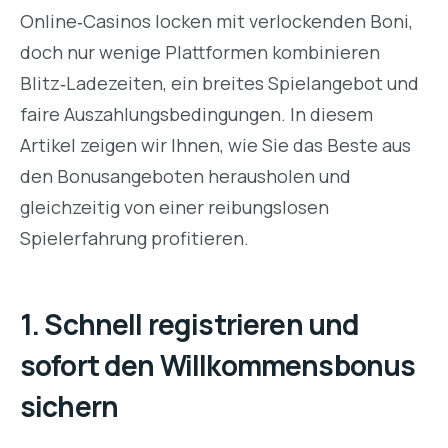
Online‑Casinos locken mit verlockenden Boni,
doch nur wenige Plattformen kombinieren
Blitz‑Ladezeiten, ein breites Spielangebot und
faire Auszahlungsbedingungen. In diesem
Artikel zeigen wir Ihnen, wie Sie das Beste aus
den Bonusangeboten herausholen und
gleichzeitig von einer reibungslosen
Spielerfahrung profitieren.
1. Schnell registrieren und
sofort den Willkommensbonus
sichern