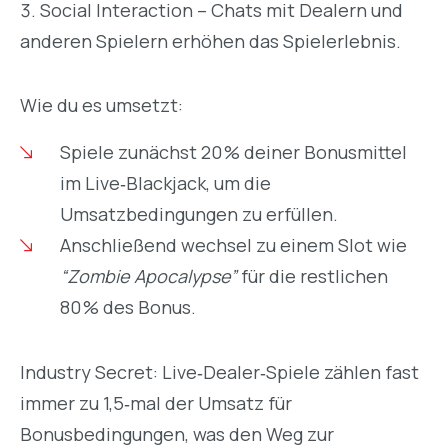
Social Interaction – Chats mit Dealern und
anderen Spielern erhöhen das Spielerlebnis.
Wie du es umsetzt:
Spiele zunächst 20 % deiner Bonusmittel
im Live‑Blackjack, um die
Umsatzbedingungen zu erfüllen.
Anschließend wechsel zu einem Slot wie
“Zombie Apocalypse”
für die restlichen
80 % des Bonus.
Industry Secret: Live‑Dealer‑Spiele zählen fast
immer zu 1,5‑mal der Umsatz für
Bonusbedingungen, was den Weg zur