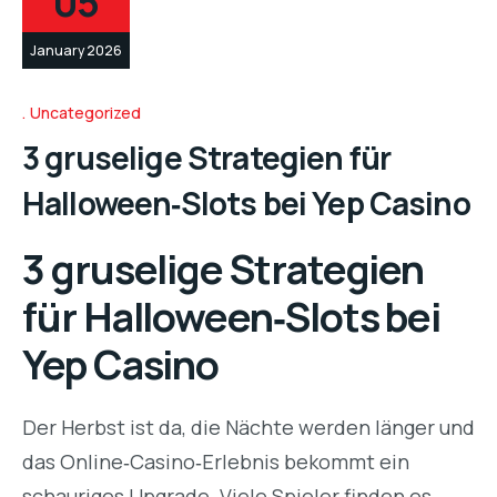
05
January 2026
Uncategorized
3 gruselige Strategien für
Halloween‑Slots bei Yep Casino
3 gruselige Strategien
für Halloween‑Slots bei
Yep Casino
Der Herbst ist da, die Nächte werden länger und
das Online‑Casino‑Erlebnis bekommt ein
schauriges Upgrade. Viele Spieler finden es