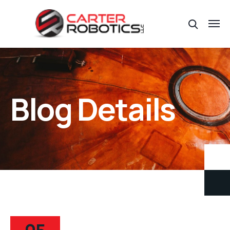
Blog Details