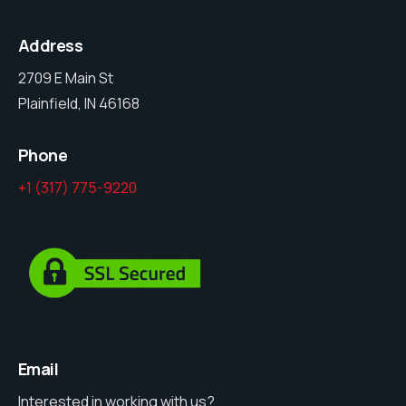
Address
2709 E Main St
Plainfield, IN 46168
Phone
+1 (317) 775-9220
Email
Interested in working with us?