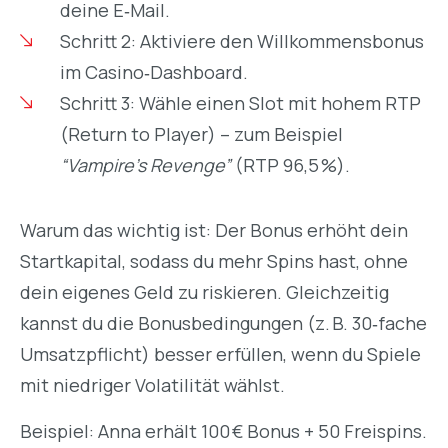
deine E‑Mail.
Schritt 2: Aktiviere den Willkommensbonus
im Casino‑Dashboard.
Schritt 3: Wähle einen Slot mit hohem RTP
(Return to Player) – zum Beispiel
“Vampire’s Revenge”
(RTP 96,5 %).
Warum das wichtig ist: Der Bonus erhöht dein
Startkapital, sodass du mehr Spins hast, ohne
dein eigenes Geld zu riskieren. Gleichzeitig
kannst du die Bonusbedingungen (z. B. 30‑fache
Umsatzpflicht) besser erfüllen, wenn du Spiele
mit niedriger Volatilität wählst.
Beispiel: Anna erhält 100 € Bonus + 50 Freispins.