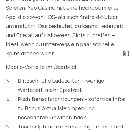
Spielen. Yep Casino hat eine hochoptimierte
App, die sowohl iOS‑ als auch Android‑Nutzer
unterstützt. Das bedeutet, du kannst jederzeit
und überall auf Halloween‑Slots zugreifen –
ideal, wenn du unterwegs ein paar schnelle
Spins drehen willst.
Mobile‑Vorteile im Überblick:
Blitzschnelle Ladezeiten – weniger
Wartezeit, mehr Spielzeit.
Push‑Benachrichtigungen – sofortige Infos
zu Bonus‑Aktualisierungen und
besonderen Gewinnrunden.
Touch‑Optimierte Steuerung – erleichtert