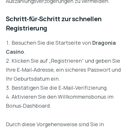
Auszahlungsverzögerungen zu vermeiden.
Schritt‑für‑Schritt zur schnellen
Registrierung
Besuchen Sie die Startseite von
Dragonia
Casino
.
Klicken Sie auf „Registrieren“ und geben Sie
Ihre E‑Mail‑Adresse, ein sicheres Passwort und
Ihr Geburtsdatum ein.
Bestätigen Sie die E‑Mail‑Verifizierung.
Aktivieren Sie den Willkommensbonus im
Bonus‑Dashboard.
Durch diese Vorgehensweise sind Sie in