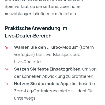
Spielverlauf, da sie seltene, aber hohe
Auszahlungen häufiger ermöglichen.
Praktische Anwendung im
Live‑Dealer‑Bereich
Wählen Sie den „Turbo‑Modus“
(sofern
verfügbar) bei Live‑Blackjack oder
Live‑Roulette.
Setzen Sie feste Einsatzgrößen
, um von
der schnellen Abwicklung zu profitieren.
Nutzen Sie die mobile App
, die dieselbe
Zero‑Lag‑Optimierung bietet – ideal für
unterwegs.