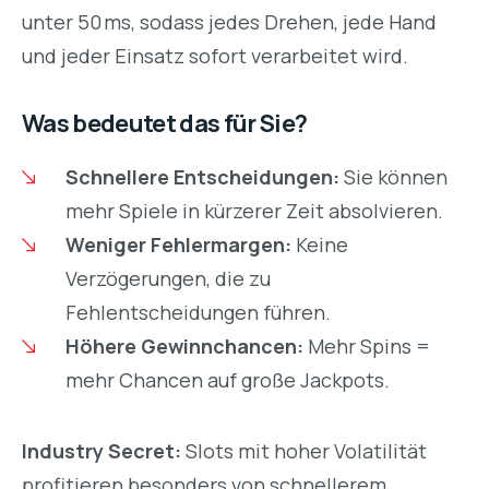
unter 50 ms, sodass jedes Drehen, jede Hand
und jeder Einsatz sofort verarbeitet wird.
Was bedeutet das für Sie?
Schnellere Entscheidungen:
Sie können
mehr Spiele in kürzerer Zeit absolvieren.
Weniger Fehlermargen:
Keine
Verzögerungen, die zu
Fehlentscheidungen führen.
Höhere Gewinnchancen:
Mehr Spins =
mehr Chancen auf große Jackpots.
Industry Secret:
Slots mit hoher Volatilität
profitieren besonders von schnellerem