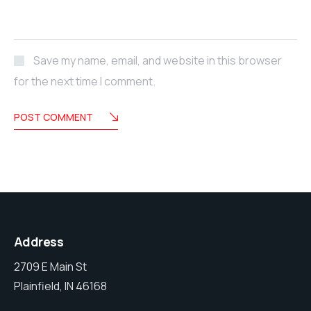
Save my name, email, and website in this browser
for the next time I comment.
POST COMMENT
Address
2709 E Main St
Plainfield, IN 46168