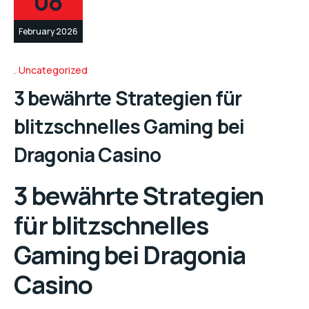
08
February 2026
Uncategorized
3 bewährte Strategien für
blitzschnelles Gaming bei
Dragonia Casino
3 bewährte Strategien
für blitzschnelles
Gaming bei Dragonia
Casino