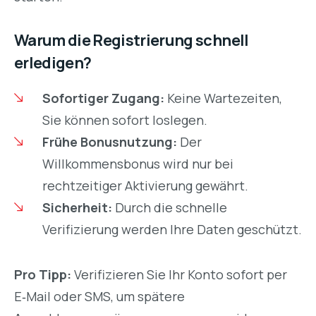
Warum die Registrierung schnell
erledigen?
Sofortiger Zugang:
Keine Wartezeiten,
Sie können sofort loslegen.
Frühe Bonusnutzung:
Der
Willkommensbonus wird nur bei
rechtzeitiger Aktivierung gewährt.
Sicherheit:
Durch die schnelle
Verifizierung werden Ihre Daten geschützt.
Pro Tipp:
Verifizieren Sie Ihr Konto sofort per
E‑Mail oder SMS, um spätere