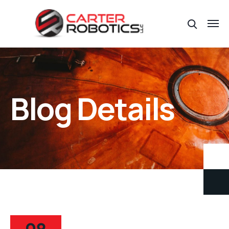
Blog Details