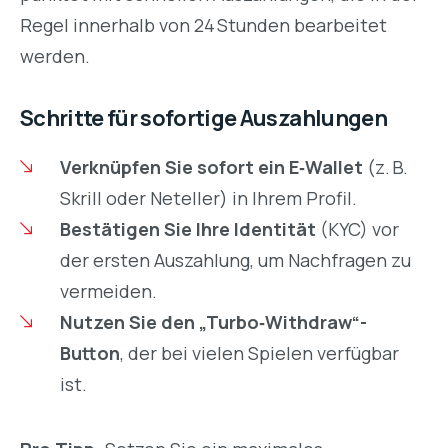
Regel innerhalb von 24 Stunden bearbeitet
werden.
Schritte für sofortige Auszahlungen
Verknüpfen Sie sofort ein E‑Wallet
(z. B.
Skrill oder Neteller) in Ihrem Profil.
Bestätigen Sie Ihre Identität
(KYC) vor
der ersten Auszahlung, um Nachfragen zu
vermeiden.
Nutzen Sie den „Turbo‑Withdraw“-
Button
, der bei vielen Spielen verfügbar
ist.