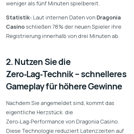
weniger als fünf Minuten spielbereit.
Statistik:
Laut internen Daten von
Dragonia
Casino
schließen 78 % der neuen Spieler ihre
Registrierung innerhalb von drei Minuten ab.
2. Nutzen Sie die
Zero‑Lag‑Technik – schnelleres
Gameplay für höhere Gewinne
Nachdem Sie angemeldet sind, kommt das
eigentliche Herzstück: die
Zero‑Lag‑Performance von Dragonia Casino.
Diese Technologie reduziert Latenzzeiten auf