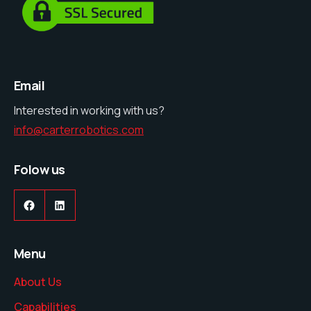
Email
Interested in working with us?
info@carterrobotics.com
Folow us
Facebook
LinkedIn
Menu
About Us
Capabilities