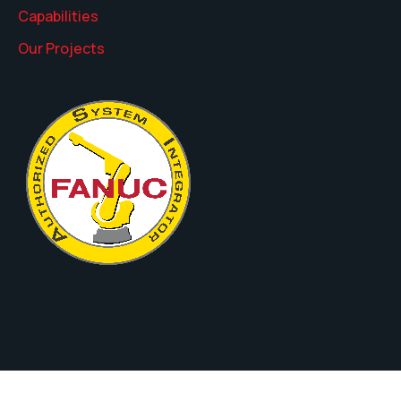
Capabilities
Our Projects