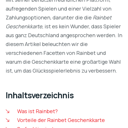
aufregenden Spielen und einer Vielzahl von
Zahlungsoptionen, darunter die die
Rainbet
Geschenkkarte
, ist es kein Wunder, dass Spieler
aus ganz Deutschland angesprochen werden. In
diesem Artikel beleuchten wir die
verschiedenen Facetten von Rainbet und
warum die Geschenkkarte eine großartige Wahl
ist, um das Glücksspielerlebnis zu verbessern.
Inhaltsverzeichnis
Was ist Rainbet?
Vorteile der Rainbet Geschenkkarte