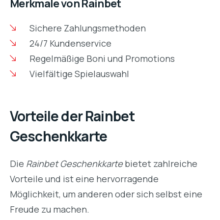
Merkmale von Rainbet
Sichere Zahlungsmethoden
24/7 Kundenservice
Regelmäßige Boni und Promotions
Vielfältige Spielauswahl
Vorteile der Rainbet
Geschenkkarte
Die
Rainbet Geschenkkarte
bietet zahlreiche
Vorteile und ist eine hervorragende
Möglichkeit, um anderen oder sich selbst eine
Freude zu machen.