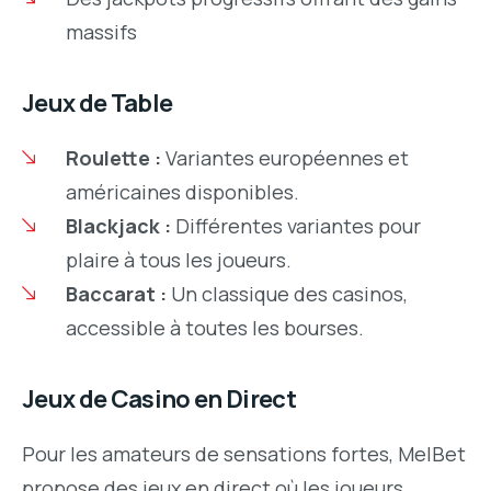
massifs
Jeux de Table
Roulette :
Variantes européennes et
américaines disponibles.
Blackjack :
Différentes variantes pour
plaire à tous les joueurs.
Baccarat :
Un classique des casinos,
accessible à toutes les bourses.
Jeux de Casino en Direct
Pour les amateurs de sensations fortes, MelBet
propose des jeux en direct où les joueurs