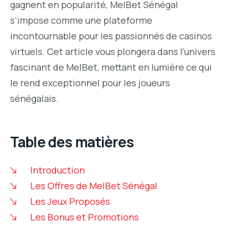
gagnent en popularité, MelBet Sénégal
s’impose comme une plateforme
incontournable pour les passionnés de casinos
virtuels. Cet article vous plongera dans l’univers
fascinant de MelBet, mettant en lumière ce qui
le rend exceptionnel pour les joueurs
sénégalais.
Table des matières
Introduction
Les Offres de MelBet Sénégal
Les Jeux Proposés
Les Bonus et Promotions