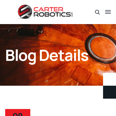
Blog Details