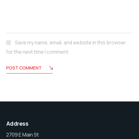
Save my name, email, and website in this browser
for the next time I comment.
POST COMMENT
Address
2709 E Main St