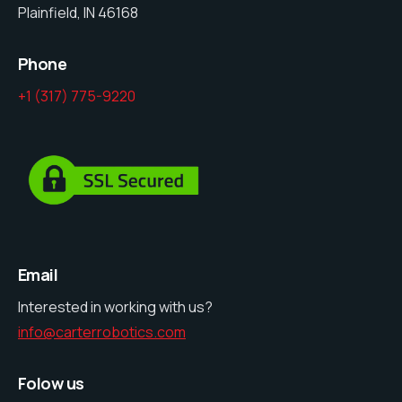
Plainfield, IN 46168
Phone
+1 (317) 775-9220
Email
Interested in working with us?
info@carterrobotics.com
Folow us