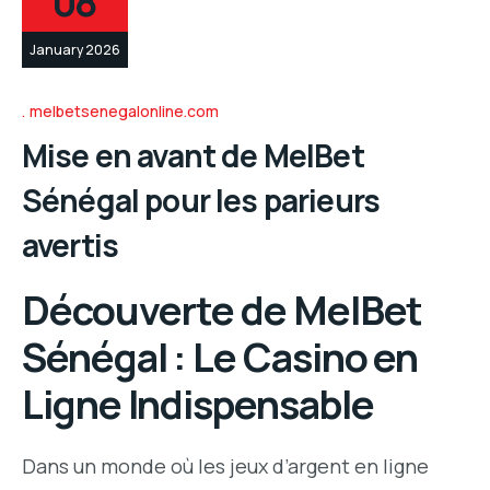
08
January 2026
melbetsenegalonline.com
Mise en avant de MelBet
Sénégal pour les parieurs
avertis
Découverte de MelBet
Sénégal : Le Casino en
Ligne Indispensable
Dans un monde où les jeux d’argent en ligne