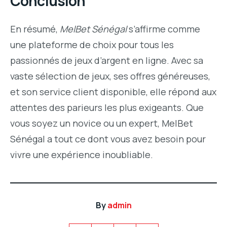
Conclusion
En résumé,
MelBet Sénégal
s’affirme comme
une plateforme de choix pour tous les
passionnés de jeux d’argent en ligne. Avec sa
vaste sélection de jeux, ses offres généreuses,
et son service client disponible, elle répond aux
attentes des parieurs les plus exigeants. Que
vous soyez un novice ou un expert, MelBet
Sénégal a tout ce dont vous avez besoin pour
vivre une expérience inoubliable.
By
admin